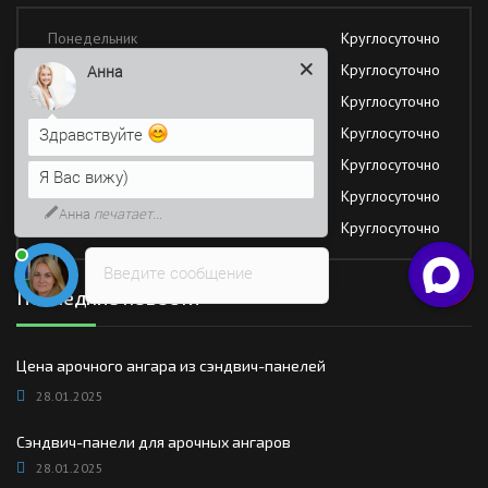
Понедельник
Круглосуточно
Вторник
Круглосуточно
Анна
Среда
Круглосуточно
Четверг
Круглосуточно
Здравствуйте
Пятница
Круглосуточно
Я Вас вижу)
Суббота
Круглосуточно
Анна
печатает...
Воскресение
Круглосуточно
Введите сообщение
Последние новости
Цена арочного ангара из сэндвич-панелей
28.01.2025
Сэндвич-панели для арочных ангаров
28.01.2025