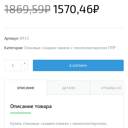
1869,59
₽
1570,46
₽
Артикул:
8915
Категория:
Стеновые сэндвич панели с пенополистиролом ППР
+
В КОРЗИНУ
Количество
-
Стеновая
сэндвич-
панель
ОПИСАНИЕ
ДЕТАЛИ
ОТЗЫВЫ (0)
с
пенополистиролом,
Описание товара
ширина
1000
мм,
Купить стеновые сэндвич-панели с пенополистиролом,
0.5/0.5,