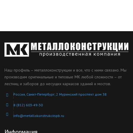
Наш профиль – металлоконструкции и все, что с ними связано. Мы
производим оригинальные и типовые МК любой сложности – от
лестниц и заборов до несущих каркасов зданий и мостов.
Россия, Санкт-Петербург, 2 Муринский проспект дом 38
8 (812) 603-49-30
info@metallokonstrukciispb.ru
Информация