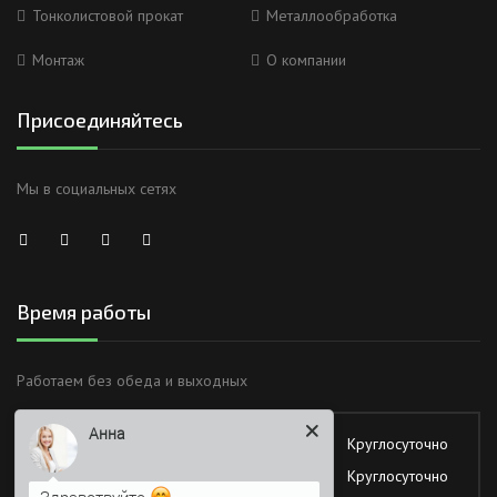
Тонколистовой прокат
Металлообработка
Монтаж
О компании
Присоединяйтесь
Мы в социальных сетях
Время работы
Анна
Работаем без обеда и выходных
Здравствуйте
Понедельник
Круглосуточно
Вторник
Круглосуточно
Я Вас вижу)