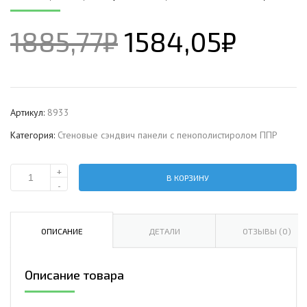
1885,77
₽
1584,05
₽
Артикул:
8933
Категория:
Стеновые сэндвич панели с пенополистиролом ППР
+
В КОРЗИНУ
Количество
-
Стеновая
сэндвич-
панель
ОПИСАНИЕ
ДЕТАЛИ
ОТЗЫВЫ (0)
с
пенополистиролом,
Описание товара
ширина
1000