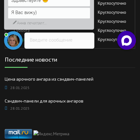
Среда
Круглосуточно
Напишите сюда свой вопрос.
Четверг
Круглосуточно
Возможно, его решение будет
быстрее
Пятница
Круглосуточно
Суббота
Круглосуточно
Воскресение
Круглосуточно
Введите сообщение
Последние новости
Цена арочного ангара из сэндвич-панелей
28.01.2025
Сэндвич-панели для арочных ангаров
28.01.2025