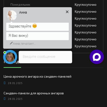
Понедельник
Круглосуточно
Вторник
Круглосуточно
Анна
Среда
Круглосуточно
Четверг
Круглосуточно
Здравствуйте
Пятница
Круглосуточно
Я Вас вижу)
Суббота
Круглосуточно
Анна
печатает...
Воскресение
Круглосуточно
Введите сообщение
Последние новости
Цена арочного ангара из сэндвич-панелей
28.01.2025
Сэндвич-панели для арочных ангаров
28.01.2025