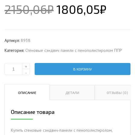
2150,06
₽
1806,05
₽
Артикул:
8938
Категория:
Стеновые сэндвич панели с пенополистиролом ППР
+
В КОРЗИНУ
Количество
-
Стеновая
сэндвич-
панель
ОПИСАНИЕ
ДЕТАЛИ
ОТЗЫВЫ (0)
с
пенополистиролом,
Описание товара
ширина
1000
мм,
Купить стеновые сэндвич-панели с пенополистиролом,
0.5/0.5,