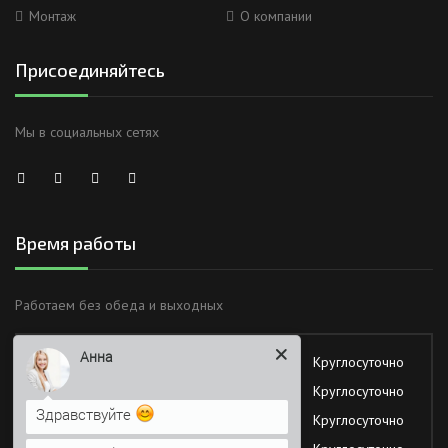
Монтаж
О компании
Присоединяйтесь
Мы в социальных сетях
Время работы
Анна
Работаем без обеда и выходных
Здравствуйте
Понедельник
Круглосуточно
Вторник
Круглосуточно
Я Вас вижу)
Среда
Круглосуточно
Напишите сюда свой вопрос.