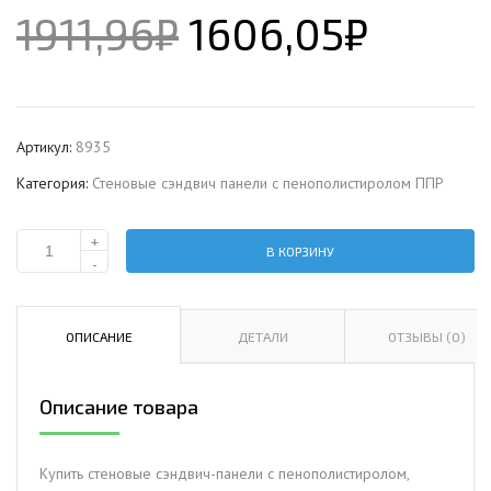
1911,96
₽
1606,05
₽
Артикул:
8935
Категория:
Стеновые сэндвич панели с пенополистиролом ППР
+
В КОРЗИНУ
Количество
-
Стеновая
сэндвич-
панель
ОПИСАНИЕ
ДЕТАЛИ
ОТЗЫВЫ (0)
с
пенополистиролом,
Описание товара
ширина
1000
мм,
Купить стеновые сэндвич-панели с пенополистиролом,
0.5/0.5,