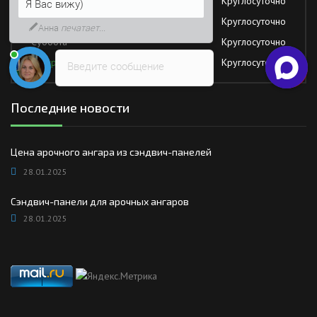
Четверг
Круглосуточно
Возможно, его решение будет
быстрее
Пятница
Круглосуточно
Суббота
Круглосуточно
Воскресение
Круглосуточно
Введите сообщение
Последние новости
Цена арочного ангара из сэндвич-панелей
28.01.2025
Сэндвич-панели для арочных ангаров
28.01.2025