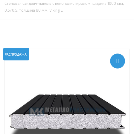
Стеновая сэндвич-панель с пенополистиролом, ширина 1000 мм,
0.5/0.5, толщина 80 мм, Viking E
РАСПРОДАЖА!