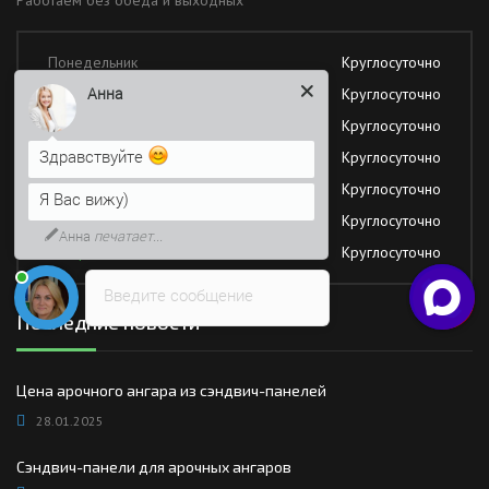
Понедельник
Круглосуточно
Анна
Вторник
Круглосуточно
Среда
Круглосуточно
Здравствуйте
Четверг
Круглосуточно
Пятница
Круглосуточно
Я Вас вижу)
Суббота
Круглосуточно
Анна
печатает...
Воскресение
Круглосуточно
Введите сообщение
Последние новости
Цена арочного ангара из сэндвич-панелей
28.01.2025
Сэндвич-панели для арочных ангаров