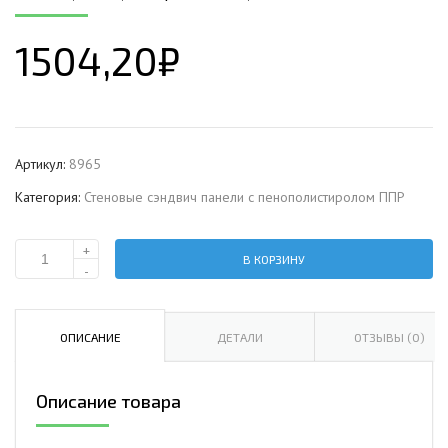
1504,20
₽
Артикул:
8965
Категория:
Стеновые сэндвич панели с пенополистиролом ППР
+
В КОРЗИНУ
Количество
-
Стеновая
сэндвич-
панель
ОПИСАНИЕ
ДЕТАЛИ
ОТЗЫВЫ (0)
с
пенополистиролом,
Описание товара
ширина
1200