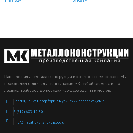
1499,82
₽
1519,82
₽
Наш профиль – металлоконструкции и все, что с ними связано. Мы
производим оригинальные и типовые МК любой сложности – от
лестниц и заборов до несущих каркасов зданий и мостов.
Россия, Санкт-Петербург, 2 Муринский проспект дом 38
8 (812) 603-49-30
info@metallokonstrukciispb.ru