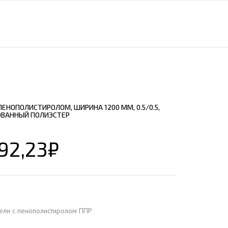
ЕЮЩИЙ С21
АЛЛИЧЕСКОЙ ЛЕСТНИЦЫ
ЕЮЩИЙ НС35
ЛАМНЫХ КОНСТРУКЦИЙ
ЕЮЩИЙ НС44
ЕЮЩИЙ С44
ЕЮЩИЙ НС57
ЕЮЩИЙ Н60
ЕНОПОЛИСТИРОЛОМ, ШИРИНА 1200 ММ, 0.5/0.5,
ЕЮЩИЙ Н75
ОВАННЫЙ ПОЛИЭСТЕР
СНЫХ АНГАРОВ
ЕЮЩИЙ Н114
СНЫХ АНГАРОВ
92,23
₽
ели с пенополистиролом ППР