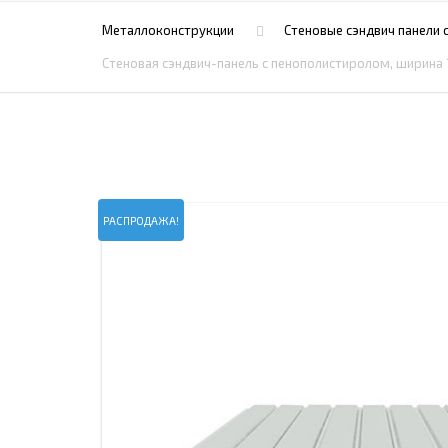
ПРОЖЕКТОРНЫЕ МАЧТЫ
ПРОГОНЫ
Металлоконструкции
Стеновые сэндвич панели 
МЕТАЛЛИЧЕСКИЕ ОГРАЖДЕНИЯ
ЗАКЛАДНЫЕ ДЕТАЛИ
Стеновая сэндвич-панель с пенополистиролом, ширина 
СВАИ СТАЛЬНЫЕ ВИНТОВЫЕ
ПРОИЗВОДСТВО МЕТАЛЛ
КОНТЕЙНЕР СБОРНО – РАЗБОРНЫЙ
БЫТ
ИЗГОТОВЛЕНИЕ СВАРНЫХ
ЗАКЛАДНЫЕ ИЗДЕЛИЯ
ОПОРЫ ТРУБОПРОВОДОВ
ДЫМОВЫЕ ТРУБЫ
ДЫМ
РЕЗЬБОВЫЕ ШПИЛЬКИ
САМ
РАСПРОДАЖА!
ДЫМ
САМ
ДЫМ
САМ
ДЫМ
САМ
ДЫМ
САМ