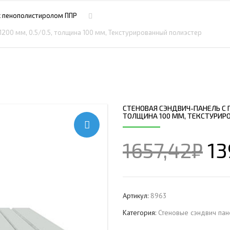
ПРОФНАСТИЛ HЕРЖАВ
ПЛАЗМЕННАЯ РЕЗКА
НС18ПГ
МОНТАЖ МЕТ
с пенополистиролом ППР
ПРОФНАСТИЛ HЕРЖАВ
РУБКА МЕТАЛЛА ГИЛЬОТИНОЙ
МП20ПГ
МОНТАЖ РЕК
1200 мм, 0.5/0.5, толщина 100 мм, Текстурированный полиэстер
ПРОФНАСТИЛ HЕРЖАВ
ИЧЕСКИХ РАМ
СВАРОЧНО-СБОРОЧНЫЕ РАБОТЫ
С21ПГ
ОВКИ
ПРОФНАСТИЛ HЕРЖАВ
 БАЛОК
ТОКАРНАЯ ОБРАБОТКА
МП35ПГ
ПРОФНАСТИЛ HЕРЖАВ
ФРЕЗЕРОВАНИЕ МЕТАЛЛА
С44ПГ
ОВАЯ ТРУБА 40 М ЧЕТЫРЕХСТВОЛЬНАЯ
ПРОФНАСТИЛ HЕРЖАВ
ШЛИФОВКА МЕТАЛЛА
Н60ПГ
ОНЕСУЩАЯ
СТЕНОВАЯ СЭНДВИЧ-ПАНЕЛЬ С П
ПРОФНАСТИЛ HЕРЖАВ
ТОЛЩИНА 100 ММ, ТЕКСТУРИР
Н112ПГ ДЛЯ БЕСКАРКА
ОВАЯ ТРУБА 35 М ЧЕТЫРЕХСТВОЛЬНАЯ
ПРОФНАСТИЛ HЕРЖАВ
Н114ПГ ДЛЯ БЕСКАРКА
ОНЕСУЩАЯ
1657,42
₽
13
ОВАЯ ТРУБА 30 М ЧЕТЫРЕХСТВОЛЬНАЯ
ОНЕСУЩАЯ
ОВАЯ ТРУБА 25 М ЧЕТЫРЕХСТВОЛЬНАЯ
ОНЕСУЩАЯ
Артикул:
8963
ОВАЯ ТРУБА 30 М ТРЕХСТВОЛЬНАЯ
Категория:
Стеновые сэндвич пан
ОНЕСУЩАЯ