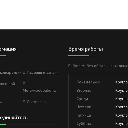
рмация
Время работы
Работаем без обеда и выходных
конструкции
Изделия и детали
Понедельник
Кругло
листовой
Металлообработка
Вторник
Кругло
Среда
Кругло
ж
О компании
Четверг
Кругло
Пятница
Кругло
единяйтесь
Суббота
Кругло