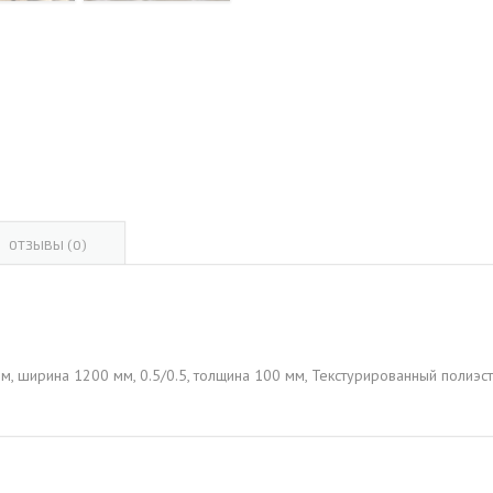
ОВАЯ ТРУБА 15 М ОДНОСТВОЛЬНАЯ
ОНЕСУЩАЯ
ОВАЯ ТРУБА 13 М ОДНОСТВОЛЬНАЯ
ОНЕСУЩАЯ
ОВАЯ ТРУБА 11 М ОДНОСТВОЛЬНАЯ
ОНЕСУЩАЯ
ОТЗЫВЫ (0)
м, ширина 1200 мм, 0.5/0.5, толщина 100 мм, Текстурированный полиэ