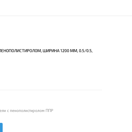
ЕЮЩИЙ С21
АЛЛИЧЕСКОЙ ЛЕСТНИЦЫ
ЕЮЩИЙ НС35
ЛАМНЫХ КОНСТРУКЦИЙ
ЕЮЩИЙ НС44
ЕЮЩИЙ С44
ЕЮЩИЙ НС57
ЕНОПОЛИСТИРОЛОМ, ШИРИНА 1200 ММ, 0.5/0.5,
ЕЮЩИЙ Н60
ЕЮЩИЙ Н75
СНЫХ АНГАРОВ
ЕЮЩИЙ Н114
СНЫХ АНГАРОВ
ели с пенополистиролом ППР