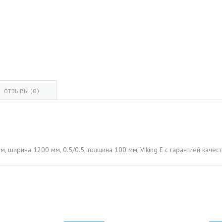
ОВАЯ ТРУБА 15 М ОДНОСТВОЛЬНАЯ
ОНЕСУЩАЯ
ОВАЯ ТРУБА 13 М ОДНОСТВОЛЬНАЯ
ОНЕСУЩАЯ
ОВАЯ ТРУБА 11 М ОДНОСТВОЛЬНАЯ
ОНЕСУЩАЯ
ОТЗЫВЫ (0)
 ширина 1200 мм, 0.5/0.5, толщина 100 мм, Viking E с гарантией качест