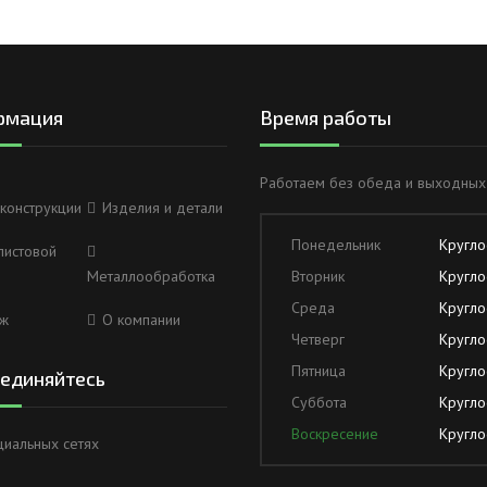
рмация
Время работы
Работаем без обеда и выходных
конструкции
Изделия и детали
Понедельник
Кругло
листовой
Металлообработка
Вторник
Кругло
Среда
Кругло
ж
О компании
Четверг
Кругло
Пятница
Кругло
единяйтесь
Суббота
Кругло
Воскресение
Кругло
циальных сетях