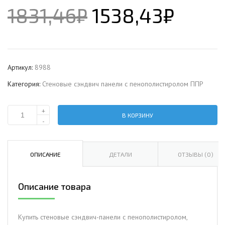
1831,46
₽
1538,43
₽
Артикул:
8988
Категория:
Стеновые сэндвич панели с пенополистиролом ППР
+
В КОРЗИНУ
Количество
-
Стеновая
сэндвич-
панель
ОПИСАНИЕ
ДЕТАЛИ
ОТЗЫВЫ (0)
с
пенополистиролом,
Описание товара
ширина
1200
мм,
Купить стеновые сэндвич-панели с пенополистиролом,
0.5/0.5,