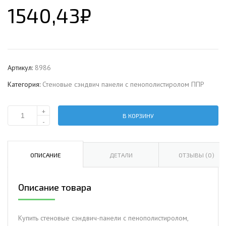
1540,43
₽
Артикул:
8986
Категория:
Стеновые сэндвич панели с пенополистиролом ППР
+
В КОРЗИНУ
Количество
-
Стеновая
сэндвич-
панель
ОПИСАНИЕ
ДЕТАЛИ
ОТЗЫВЫ (0)
с
пенополистиролом,
Описание товара
ширина
1200
мм,
Купить стеновые сэндвич-панели с пенополистиролом,
0.5/0.5,