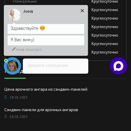
Понедельник
Круглосуточно
Вторник
Круглосуточно
Анна
Среда
Круглосуточно
Четверг
Круглосуточно
Здравствуйте
Пятница
Круглосуточно
Я Вас вижу)
Суббота
Круглосуточно
Анна
печатает...
Воскресение
Круглосуточно
Введите сообщение
Последние новости
Цена арочного ангара из сэндвич-панелей
28.01.2025
Сэндвич-панели для арочных ангаров
28.01.2025