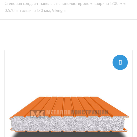
Стеновая сэндвич-панель с пенополистиролом, ширина 1200 мм,
0.5/0.5, толщина 120 мм, Viking E