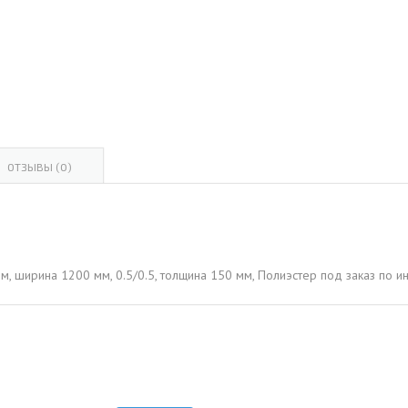
ОВАЯ ТРУБА 15 М ОДНОСТВОЛЬНАЯ
ОНЕСУЩАЯ
ОВАЯ ТРУБА 13 М ОДНОСТВОЛЬНАЯ
ОНЕСУЩАЯ
ОВАЯ ТРУБА 11 М ОДНОСТВОЛЬНАЯ
ОНЕСУЩАЯ
ОТЗЫВЫ (0)
ом, ширина 1200 мм, 0.5/0.5, толщина 150 мм, Полиэстер под заказ по