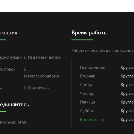
рмация
Время работы
Работаем без обеда и выходных
конструкции
Изделия и детали
Понедельник
Кругло
листовой
Металлообработка
Вторник
Кругло
Среда
Кругло
ж
О компании
Четверг
Кругло
Пятница
Кругло
единяйтесь
Суббота
Кругло
Воскресение
Кругло
циальных сетях