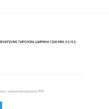
ЕЮЩИЙ С21
АЛЛИЧЕСКОЙ ЛЕСТНИЦЫ
ЕЮЩИЙ НС35
ЛАМНЫХ КОНСТРУКЦИЙ
ЕЮЩИЙ НС44
ЕЮЩИЙ С44
ЕЮЩИЙ НС57
ЕНОПОЛИСТИРОЛОМ, ШИРИНА 1200 ММ, 0.5/0.5,
ЕЮЩИЙ Н60
ЕЮЩИЙ Н75
СНЫХ АНГАРОВ
ЕЮЩИЙ Н114
СНЫХ АНГАРОВ
ели с пенополистиролом ППР