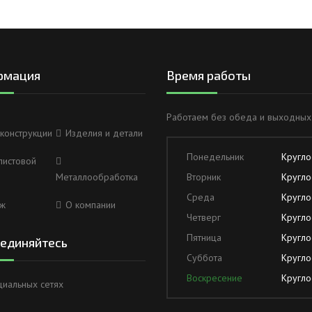
рмация
Время работы
Работаем без обеда и выходных
конструкции
Изделия и детали
Понедельник
Кругло
листовой
Металлообработка
Вторник
Кругло
Среда
Кругло
ж
О компании
Четверг
Кругло
Пятница
Кругло
единяйтесь
Суббота
Кругло
Воскресение
Кругло
циальных сетях