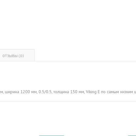
ОВАЯ ТРУБА 15 М ОДНОСТВОЛЬНАЯ
ОНЕСУЩАЯ
ОВАЯ ТРУБА 13 М ОДНОСТВОЛЬНАЯ
ОНЕСУЩАЯ
ОВАЯ ТРУБА 11 М ОДНОСТВОЛЬНАЯ
ОНЕСУЩАЯ
ОТЗЫВЫ (0)
м, ширина 1200 мм, 0.5/0.5, толщина 150 мм, Viking E по самым низки