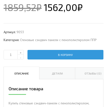
1859,52
₽
1562,00
₽
Артикул:
9053
Категория:
Стеновые сэндвич панели с пенополистиролом ППР
+
В КОРЗИНУ
Количество
-
Стеновая
сэндвич-
панель
ОПИСАНИЕ
ДЕТАЛИ
ОТЗЫВЫ (0)
с
пенополистиролом,
Описание товара
ширина
1200
мм,
Купить стеновые сэндвич-панели с пенополистиролом,
0.5/0.5,