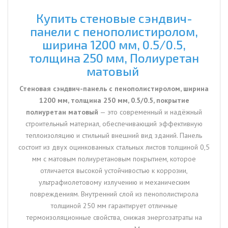
мм,
0.5/0.5,
Купить стеновые сэндвич-
толщина
панели с пенополистиролом,
250
ширина 1200 мм, 0.5/0.5,
мм,
толщина 250 мм, Полиуретан
Полиуретан
матовый
матовый
Стеновая сэндвич-панель с пенополистиролом, ширина
1200 мм, толщина 250 мм, 0.5/0.5, покрытие
полиуретан матовый
— это современный и надёжный
строительный материал, обеспечивающий эффективную
теплоизоляцию и стильный внешний вид зданий. Панель
состоит из двух оцинкованных стальных листов толщиной 0,5
мм с матовым полиуретановым покрытием, которое
отличается высокой устойчивостью к коррозии,
ультрафиолетовому излучению и механическим
повреждениям. Внутренний слой из пенополистирола
толщиной 250 мм гарантирует отличные
термоизоляционные свойства, снижая энергозатраты на