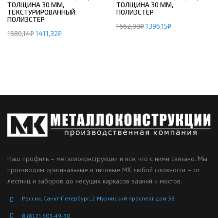
ТОЛЩИНА 30 ММ,
ТОЛЩИНА 30 ММ,
ТЕКСТУРИРОВАННЫЙ
ПОЛИЭСТЕР
ПОЛИЭСТЕР
1662,08
₽
1396,15
₽
1680,14
₽
1411,32
₽
Наш профиль – металлоконструкции и все, что с ними связано. Мы
производим оригинальные и типовые МК любой сложности – от
лестниц и заборов до несущих каркасов зданий и мостов.
Россия, Санкт-Петербург, 2 Муринский проспект дом 38
8 (812) 603-49-30