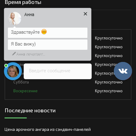
Время работы
Здравствуйте
Работаем без обеда и выходных
Я Вас вижу)
Понедельник
Круглосуточно
Напишите сюда свой вопрос.
Возможно, его решение будет
Вторник
Круглосуточно
быстрее
Среда
Круглосуточно
Четверг
Круглосуточно
Введите сообщение
Пятница
Круглосуточно
Суббота
Круглосуточно
Воскресение
Круглосуточно
Последние новости
Цена арочного ангара из сэндвич-панелей