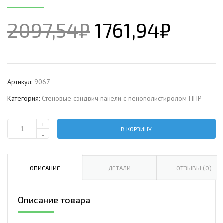
2097,54
₽
1761,94
₽
Артикул:
9067
Категория:
Стеновые сэндвич панели с пенополистиролом ППР
+
В КОРЗИНУ
Количество
-
Стеновая
сэндвич-
панель
ОПИСАНИЕ
ДЕТАЛИ
ОТЗЫВЫ (0)
с
пенополистиролом,
Описание товара
ширина
1200