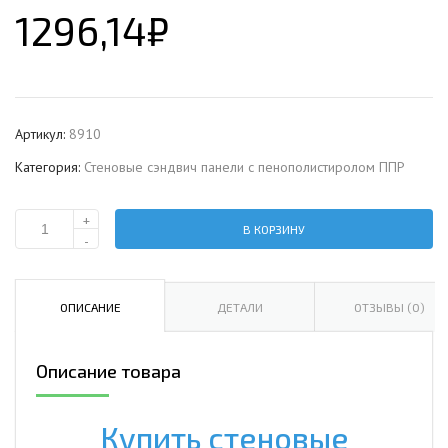
1296,14
₽
Артикул:
8910
Категория:
Стеновые сэндвич панели с пенополистиролом ППР
+
В КОРЗИНУ
Количество
-
Стеновая
сэндвич-
панель
ОПИСАНИЕ
ДЕТАЛИ
ОТЗЫВЫ (0)
с
пенополистиролом,
Описание товара
ширина
1200
мм,
Купить стеновые
0.5/0.5,