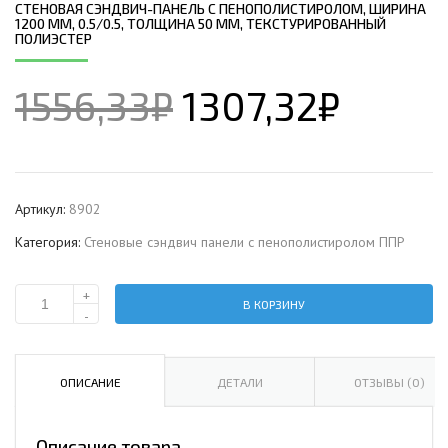
СТЕНОВАЯ СЭНДВИЧ-ПАНЕЛЬ С ПЕНОПОЛИСТИРОЛОМ, ШИРИНА
1200 ММ, 0.5/0.5, ТОЛЩИНА 50 ММ, ТЕКСТУРИРОВАННЫЙ
ПОЛИЭСТЕР
1556,33
₽
1307,32
₽
Артикул:
8902
Категория:
Стеновые сэндвич панели с пенополистиролом ППР
+
В КОРЗИНУ
Количество
-
Стеновая
сэндвич-
панель
ОПИСАНИЕ
ДЕТАЛИ
ОТЗЫВЫ (0)
с
пенополистиролом,
Описание товара