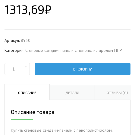
1313,69
₽
Артикул:
8930
Категория:
Стеновые сэндвич панели с пенополистиролом ППР
+
В КОРЗИНУ
Количество
-
Стеновая
сэндвич-
панель
ОПИСАНИЕ
ДЕТАЛИ
ОТЗЫВЫ (0)
с
пенополистиролом,
Описание товара
ширина
1200
мм,
Купить стеновые сэндвич-панели с пенополистиролом,
0.5/0.5,