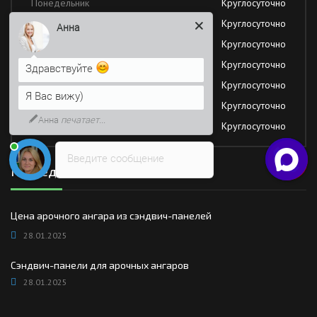
Понедельник
Круглосуточно
Вторник
Круглосуточно
Анна
Среда
Круглосуточно
Четверг
Круглосуточно
Здравствуйте
Пятница
Круглосуточно
Я Вас вижу)
Суббота
Круглосуточно
Анна
печатает...
Воскресение
Круглосуточно
Введите сообщение
Последние новости
Цена арочного ангара из сэндвич-панелей
28.01.2025
Сэндвич-панели для арочных ангаров
28.01.2025