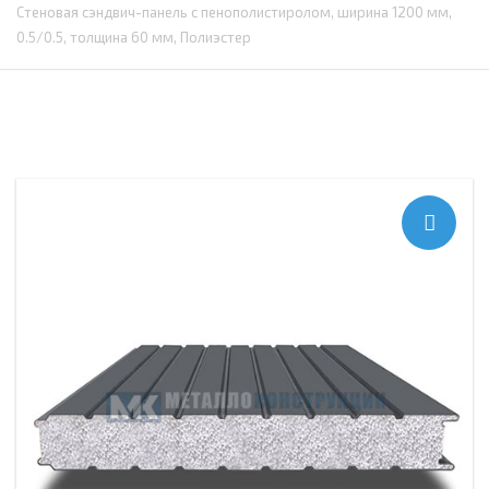
Стеновая сэндвич-панель с пенополистиролом, ширина 1200 мм,
0.5/0.5, толщина 60 мм, Полиэстер