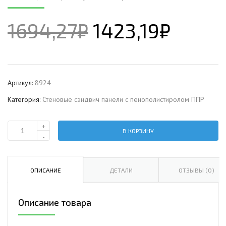
1694,27
₽
1423,19
₽
Артикул:
8924
Категория:
Стеновые сэндвич панели с пенополистиролом ППР
+
В КОРЗИНУ
Количество
-
Стеновая
сэндвич-
панель
ОПИСАНИЕ
ДЕТАЛИ
ОТЗЫВЫ (0)
с
пенополистиролом,
Описание товара
ширина
1200