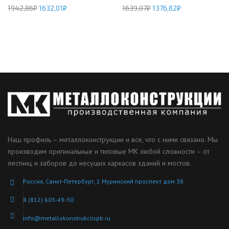
1942,86
₽
1632,01
₽
1639,07
₽
1376,82
₽
Наш профиль – металлоконструкции и все, что с ними связано. Мы
производим оригинальные и типовые МК любой сложности – от
лестниц и заборов до несущих каркасов зданий и мостов.
Россия, Санкт-Петербург, 2 Муринский проспект дом 38
8 (812) 603-49-30
info@metallokonstrukciispb.ru