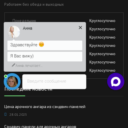
Работаем без обеда и выходных
Понедельник
Круглосуточно
Анна
Вторник
Круглосуточно
Среда
Круглосуточно
Здравствуйте
Четверг
Круглосуточно
Пятница
Круглосуточно
Я Вас вижу)
Суббота
Круглосуточно
Анна
печатает...
Воскресение
Круглосуточно
Введите сообщение
Последние новости
Цена арочного ангара из сэндвич-панелей
28.01.2025
Сэндвич-панели для арочных ангаров