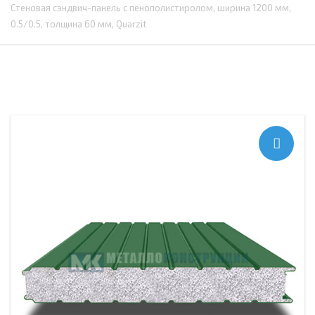
Стеновая сэндвич-панель с пенополистиролом, ширина 1200 мм,
0.5/0.5, толщина 60 мм, Quarzit