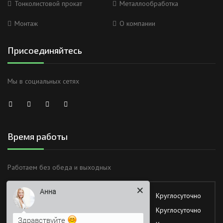
Тонколистовой прокат
Металлообработка
Монтаж
О компании
Присоединяйтесь
Мы в социальных сетях
Время работы
Анна
Работаем без обеда и выходных
Здравствуйте
Понедельник
Круглосуточно
Вторник
Круглосуточно
Я Вас вижу)