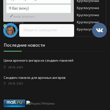
Среда
Круглосуточно
Напишите сюда свой вопрос.
Четверг
Круглосуточно
Возможно, его решение будет
быстрее
Пятница
Круглосуточно
Суббота
Круглосуточно
Воскресение
Круглосуточно
Введите сообщение
Последние новости
Цена арочного ангара из сэндвич-панелей
28.01.2025
Сэндвич-панели для арочных ангаров
28.01.2025