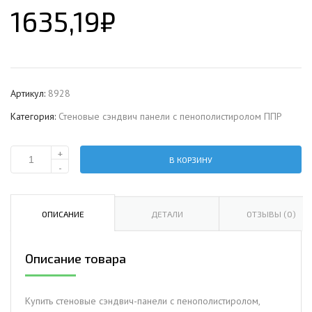
1635,19
₽
Артикул:
8928
Категория:
Стеновые сэндвич панели с пенополистиролом ППР
+
В КОРЗИНУ
Количество
-
Стеновая
сэндвич-
панель
ОПИСАНИЕ
ДЕТАЛИ
ОТЗЫВЫ (0)
с
пенополистиролом,
Описание товара
ширина
1200
мм,
Купить стеновые сэндвич-панели с пенополистиролом,
0.5/0.5,