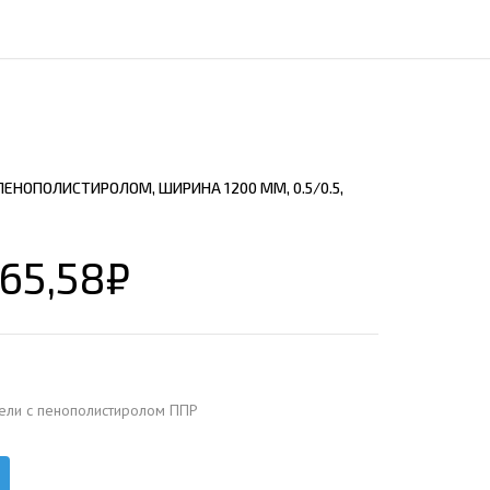
ЕЮЩИЙ С21
АЛЛИЧЕСКОЙ ЛЕСТНИЦЫ
ЕЮЩИЙ НС35
ЛАМНЫХ КОНСТРУКЦИЙ
ЕЮЩИЙ НС44
ЕЮЩИЙ С44
ЕЮЩИЙ НС57
ЕНОПОЛИСТИРОЛОМ, ШИРИНА 1200 ММ, 0.5/0.5,
ЕЮЩИЙ Н60
ЕЮЩИЙ Н75
СНЫХ АНГАРОВ
65,58
₽
ЕЮЩИЙ Н114
СНЫХ АНГАРОВ
ели с пенополистиролом ППР