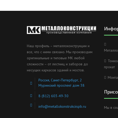
Инфо
Наш профиль – металлоконструкции и
Металло
все, что с ними связано. Мы производим
оригинальные и типовые МК любой
Тонко
сложности – от лестниц и заборов до
прокат
несущих каркасов зданий и мостов.
Монта
Россия, Санкт-Петербург, 2
Муринский проспект дом 38
Присо
8 (812) 603-49-30
info@metallokonstrukciispb.ru
Мы в со