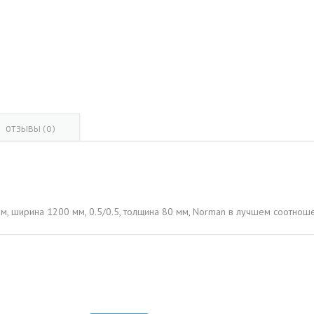
ОВАЯ ТРУБА 15 М ОДНОСТВОЛЬНАЯ
ОНЕСУЩАЯ
ОВАЯ ТРУБА 13 М ОДНОСТВОЛЬНАЯ
ОНЕСУЩАЯ
ОВАЯ ТРУБА 11 М ОДНОСТВОЛЬНАЯ
ОНЕСУЩАЯ
ОТЗЫВЫ (0)
м, ширина 1200 мм, 0.5/0.5, толщина 80 мм, Norman в лучшем соотнош