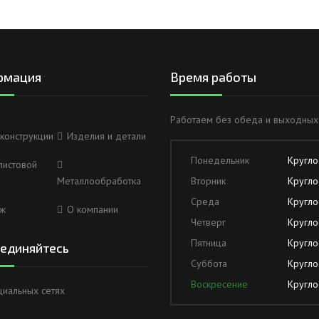
рмация
Время работы
Работаем без обеда и выходных
конструкции
Изделия и детали
Понедельник
Кругло
листовой
Металлообработка
Вторник
Кругло
Среда
Кругло
ж
О компании
Четверг
Кругло
Пятница
Кругло
единяйтесь
Суббота
Кругло
Воскресение
Кругло
циальных сетях