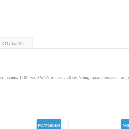
ОВАЯ ТРУБА 15 М ОДНОСТВОЛЬНАЯ
ОНЕСУЩАЯ
ОВАЯ ТРУБА 13 М ОДНОСТВОЛЬНАЯ
ОНЕСУЩАЯ
ОВАЯ ТРУБА 11 М ОДНОСТВОЛЬНАЯ
ОТЗЫВЫ (0)
ОНЕСУЩАЯ
м, ширина 1200 мм, 0.5/0.5, толщина 80 мм, Viking гарантированно по 
РАСПРОДАЖА!
РАС