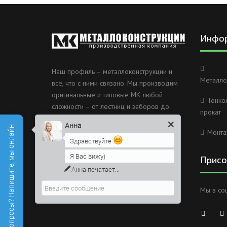
Инфо
Наш профиль – металлоконструкции и
Металло
все, что с ними связано. Мы производим
оригинальные и типовые МК любой
Тонко
сложности – от лестниц и заборов до
прокат
несущих каркасов зданий и мостов.
Анна
Есть вопросы? Напишите, мы онлайн
Монта
Россия, Санкт-Петербург, 2
Здравствуйте
Муринский проспект дом 38
Я Вас вижу)
Присо
8 (812) 603-49-30
Анна
печатает...
info@metallokonstrukciispb.ru
Мы в со