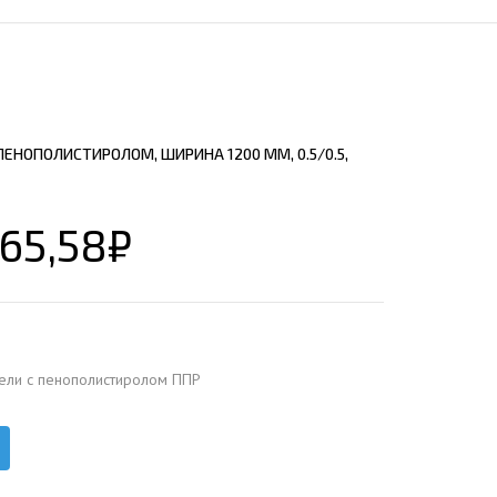
ЕЮЩИЙ С21
АЛЛИЧЕСКОЙ ЛЕСТНИЦЫ
ЕЮЩИЙ НС35
ЛАМНЫХ КОНСТРУКЦИЙ
ЕЮЩИЙ НС44
ЕЮЩИЙ С44
ЕНОПОЛИСТИРОЛОМ, ШИРИНА 1200 ММ, 0.5/0.5,
ЕЮЩИЙ НС57
ЕЮЩИЙ Н60
65,58
₽
ЕЮЩИЙ Н75
СНЫХ АНГАРОВ
ЕЮЩИЙ Н114
СНЫХ АНГАРОВ
ели с пенополистиролом ППР