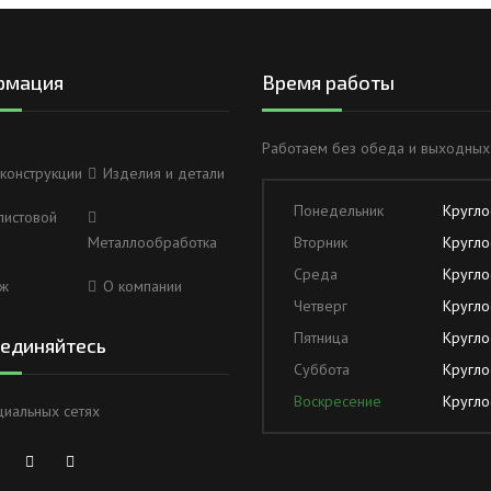
рмация
Время работы
Работаем без обеда и выходных
конструкции
Изделия и детали
Понедельник
Кругло
листовой
Металлообработка
Вторник
Кругло
Среда
Кругло
ж
О компании
Четверг
Кругло
Пятница
Кругло
единяйтесь
Суббота
Кругло
Воскресение
Кругло
циальных сетях