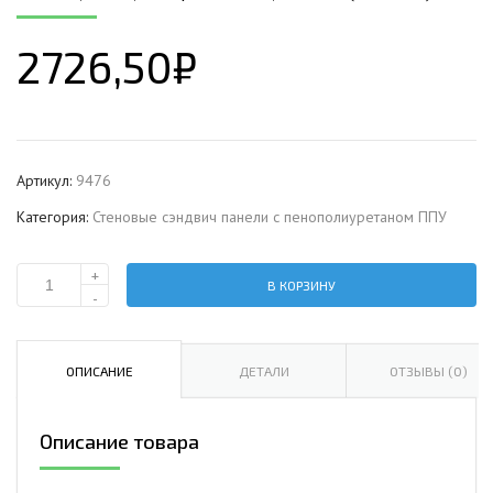
2726,50
₽
Артикул:
9476
Категория:
Стеновые сэндвич панели с пенополиуретаном ППУ
+
В КОРЗИНУ
Количество
-
Стеновая
сэндвич-
панель
ОПИСАНИЕ
ДЕТАЛИ
ОТЗЫВЫ (0)
с
пенополиуретаном,
Описание товара
ширина
1000