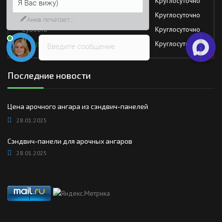
Четверг
Круглосуточно
Возможно, его решение будет
быстрее
Пятница
Круглосуточно
Суббота
Круглосуточно
Воскресение
Круглосуточно
Введите сообщение
Последние новости
Цена арочного ангара из сэндвич-панелей
28.01.2025
Сэндвич-панели для арочных ангаров
28.01.2025