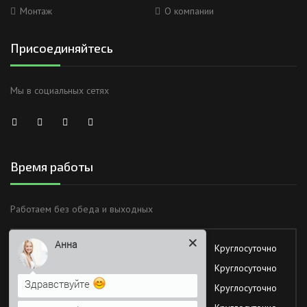
Монтаж
О компании
Присоединяйтесь
Мы в социальных сетях
Время работы
Анна
Работаем без обеда и выходных
Здравствуйте
Понедельник
Круглосуточно
Вторник
Круглосуточно
Я Вас вижу)
Среда
Круглосуточно
Напишите сюда свой вопрос.