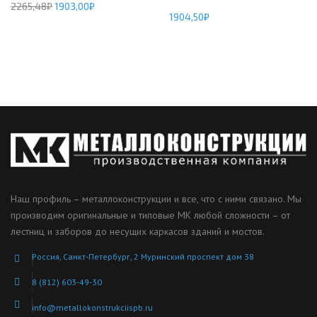
2265,48
₽
1903,00
₽
1904,50
₽
Наш профиль – металлоконструкции и все, что с ними связано. Мы
производим оригинальные и типовые МК любой сложности – от
лестниц и заборов до несущих каркасов зданий и мостов.
Россия, Санкт-Петербург, 2 Муринский проспект дом 38
8 (812) 603-49-30
info@metallokonstrukciispb.ru