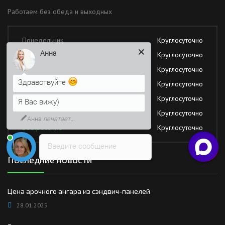
Работаем без обеда и выходных
Понедельник
Круглосуточно
Анна
Вторник
Круглосуточно
Среда
Круглосуточно
Здравствуйте
Четверг
Круглосуточно
Пятница
Круглосуточно
Я Вас вижу)
Суббота
Круглосуточно
Анна
печатает...
Воскресение
Круглосуточно
Введите сообщение
Последние новости
Цена арочного ангара из сэндвич-панелей
28.01.2025