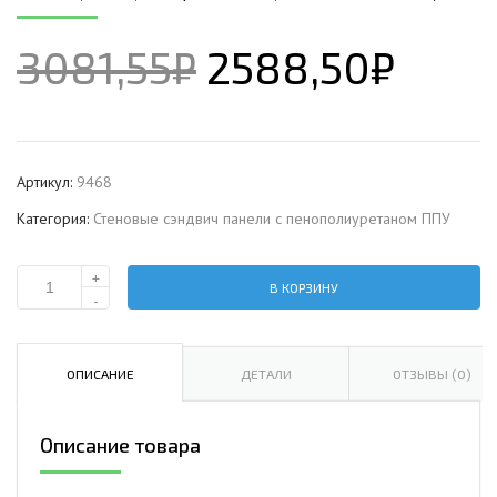
3081,55
₽
2588,50
₽
Артикул:
9468
Категория:
Стеновые сэндвич панели с пенополиуретаном ППУ
+
В КОРЗИНУ
Количество
-
Стеновая
сэндвич-
панель
ОПИСАНИЕ
ДЕТАЛИ
ОТЗЫВЫ (0)
с
пенополиуретаном,
Описание товара
ширина
1000