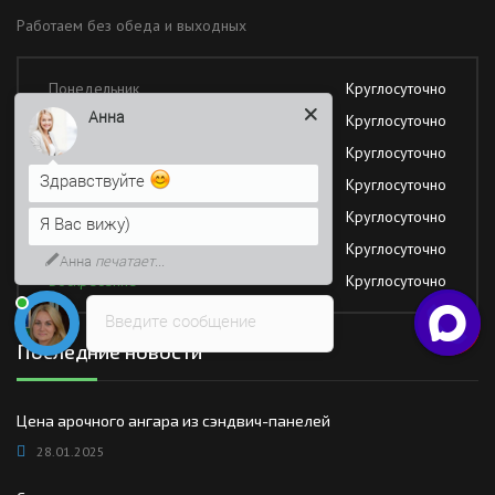
Работаем без обеда и выходных
Понедельник
Круглосуточно
Анна
Вторник
Круглосуточно
Среда
Круглосуточно
Здравствуйте
Четверг
Круглосуточно
Пятница
Круглосуточно
Я Вас вижу)
Суббота
Круглосуточно
Анна
печатает...
Воскресение
Круглосуточно
Введите сообщение
Последние новости
Цена арочного ангара из сэндвич-панелей
28.01.2025