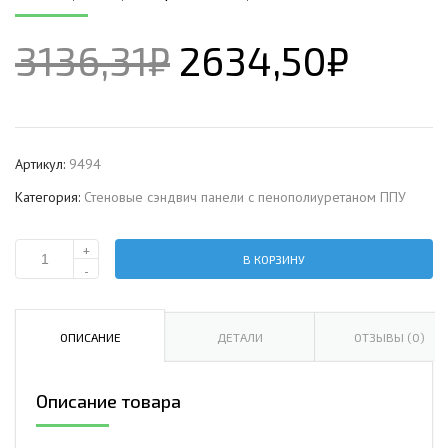
3136,31
₽
2634,50
₽
Артикул:
9494
Категория:
Стеновые сэндвич панели с пенополиуретаном ППУ
+
В КОРЗИНУ
Количество
-
Стеновая
сэндвич-
панель
ОПИСАНИЕ
ДЕТАЛИ
ОТЗЫВЫ (0)
с
пенополиуретаном,
Описание товара
ширина
1000