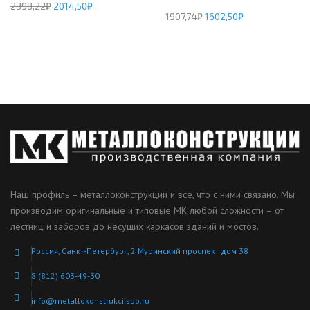
2398,22
₽
2014,50
₽
1907,74
₽
1602,50
₽
Наш профиль – металлоконструкции и все, что с ними связано. Мы
производим оригинальные и типовые МК любой сложности – от
лестниц и заборов до несущих каркасов зданий и мостов.
Россия, Санкт-Петербург, 2 Муринский проспект дом 38
8 (812) 603-49-30
info@metallokonstrukciispb.ru