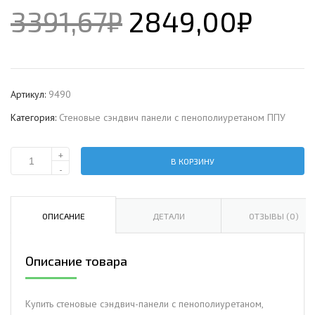
3391,67
₽
2849,00
₽
Артикул:
9490
Категория:
Стеновые сэндвич панели с пенополиуретаном ППУ
+
В КОРЗИНУ
Количество
-
Стеновая
сэндвич-
панель
ОПИСАНИЕ
ДЕТАЛИ
ОТЗЫВЫ (0)
с
пенополиуретаном,
Описание товара
ширина
1000
мм,
Купить стеновые сэндвич-панели с пенополиуретаном,
0.5/0.5,