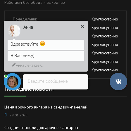
Работаем без обеда и выходных
Понедельник
Круглосуточно
Анна
Вторник
Круглосуточно
Среда
Круглосуточно
Здравствуйте
Четверг
Круглосуточно
Пятница
Круглосуточно
Я Вас вижу)
Суббота
Круглосуточно
Анна
печатает...
Воскресение
Круглосуточно
Введите сообщение
Последние новости
Цена арочного ангара из сэндвич-панелей
28.01.2025
Сэндвич-панели для арочных ангаров