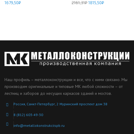
1679,50
₽
2161,31
₽
1815,50
₽
Наш профиль – металлоконструкции и все, что с ними связано. Мы
производим оригинальные и типовые МК любой сложности – от
лестниц и заборов до несущих каркасов зданий и мостов.
Россия, Санкт-Петербург, 2 Муринский проспект дом 38
8 (812) 603-49-30
info@metallokonstrukciispb.ru