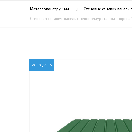
ПРОЖЕКТОРНЫЕ МАЧТЫ
ПРОГОНЫ
Металлоконструкции
Стеновые сэндвич панели 
МЕТАЛЛИЧЕСКИЕ ОГРАЖДЕНИЯ
ЗАКЛАДНЫЕ ДЕТАЛИ
Стеновая сэндвич-панель с пенополиуретаном, ширина 
СВАИ СТАЛЬНЫЕ ВИНТОВЫЕ
ПРОИЗВОДСТВО МЕТАЛЛ
КОНТЕЙНЕР СБОРНО – РАЗБОРНЫЙ
БЫТ
ИЗГОТОВЛЕНИЕ СВАРНЫХ
ЗАКЛАДНЫЕ ИЗДЕЛИЯ
ОПОРЫ ТРУБОПРОВОДОВ
ДЫМОВЫЕ ТРУБЫ
ДЫМ
РЕЗЬБОВЫЕ ШПИЛЬКИ
САМ
РАСПРОДАЖА!
ДЫМ
САМ
ДЫМ
САМ
ДЫМ
САМ
ДЫМ
САМ