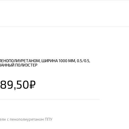
ЕЮЩИЙ С21
АЛЛИЧЕСКОЙ ЛЕСТНИЦЫ
ЕЮЩИЙ НС35
ЛАМНЫХ КОНСТРУКЦИЙ
ЕЮЩИЙ НС44
ЕЮЩИЙ С44
ЕЮЩИЙ НС57
ЕЮЩИЙ Н60
ЕНОПОЛИУРЕТАНОМ, ШИРИНА 1000 ММ, 0.5/0.5,
ЕЮЩИЙ Н75
ВАННЫЙ ПОЛИЭСТЕР
СНЫХ АНГАРОВ
ЕЮЩИЙ Н114
СНЫХ АНГАРОВ
789,50
₽
ели с пенополиуретаном ППУ