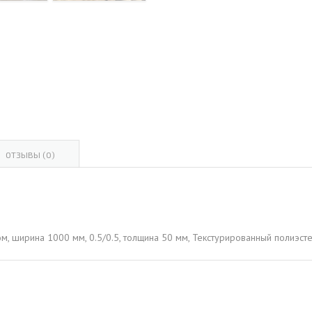
ОВАЯ ТРУБА 15 М ОДНОСТВОЛЬНАЯ
ОНЕСУЩАЯ
ОВАЯ ТРУБА 13 М ОДНОСТВОЛЬНАЯ
ОНЕСУЩАЯ
ОВАЯ ТРУБА 11 М ОДНОСТВОЛЬНАЯ
ОНЕСУЩАЯ
ОТЗЫВЫ (0)
ом, ширина 1000 мм, 0.5/0.5, толщина 50 мм, Текстурированный полиэс