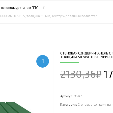
ПРОФНАСТИЛ HЕРЖАВ
ПЛАЗМЕННАЯ РЕЗКА
НС18ПГ
МОНТАЖ МЕТ
с пенополиуретаном ППУ
ПРОФНАСТИЛ HЕРЖАВ
РУБКА МЕТАЛЛА ГИЛЬОТИНОЙ
МП20ПГ
МОНТАЖ РЕК
1000 мм, 0.5/0.5, толщина 50 мм, Текстурированный полиэстер
ПРОФНАСТИЛ HЕРЖАВ
ИЧЕСКИХ РАМ
СВАРОЧНО-СБОРОЧНЫЕ РАБОТЫ
С21ПГ
ОВКИ
ПРОФНАСТИЛ HЕРЖАВ
 БАЛОК
ТОКАРНАЯ ОБРАБОТКА
МП35ПГ
ПРОФНАСТИЛ HЕРЖАВ
ФРЕЗЕРОВАНИЕ МЕТАЛЛА
С44ПГ
ОВАЯ ТРУБА 40 М ЧЕТЫРЕХСТВОЛЬНАЯ
ПРОФНАСТИЛ HЕРЖАВ
ШЛИФОВКА МЕТАЛЛА
Н60ПГ
ОНЕСУЩАЯ
СТЕНОВАЯ СЭНДВИЧ-ПАНЕЛЬ С П
ПРОФНАСТИЛ HЕРЖАВ
ТОЛЩИНА 50 ММ, ТЕКСТУРИРО
Н112ПГ ДЛЯ БЕСКАРКА
ОВАЯ ТРУБА 35 М ЧЕТЫРЕХСТВОЛЬНАЯ
ПРОФНАСТИЛ HЕРЖАВ
Н114ПГ ДЛЯ БЕСКАРКА
ОНЕСУЩАЯ
2130,36
₽
1
ОВАЯ ТРУБА 30 М ЧЕТЫРЕХСТВОЛЬНАЯ
ОНЕСУЩАЯ
ОВАЯ ТРУБА 25 М ЧЕТЫРЕХСТВОЛЬНАЯ
ОНЕСУЩАЯ
Артикул:
9387
ОВАЯ ТРУБА 30 М ТРЕХСТВОЛЬНАЯ
Категория:
Стеновые сэндвич пан
ОНЕСУЩАЯ