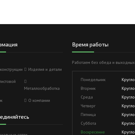
рмация
Время работы
Работаем без обеда и выходных
конструкции
Изделия и детали
Понедельник
Кругло
листовой
Металлообработка
Вторник
Кругло
Среда
Кругло
ж
О компании
Четверг
Кругло
Пятница
Кругло
единяйтесь
Суббота
Кругло
Воскресение
Кругло
циальных сетях