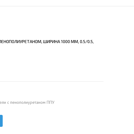
ЕЮЩИЙ С21
АЛЛИЧЕСКОЙ ЛЕСТНИЦЫ
ЕЮЩИЙ НС35
ЛАМНЫХ КОНСТРУКЦИЙ
ЕЮЩИЙ НС44
ЕЮЩИЙ С44
ЕНОПОЛИУРЕТАНОМ, ШИРИНА 1000 ММ, 0.5/0.5,
ЕЮЩИЙ НС57
ЕЮЩИЙ Н60
ЕЮЩИЙ Н75
СНЫХ АНГАРОВ
ЕЮЩИЙ Н114
СНЫХ АНГАРОВ
ели с пенополиуретаном ППУ