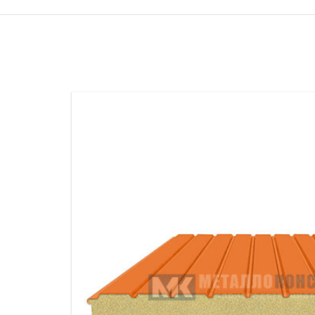
ПРОЖЕКТОРНЫЕ МАЧТЫ
ПРОГОНЫ
МЕТАЛЛИЧЕСКИЕ ОГРАЖДЕНИЯ
ЗАКЛАДНЫЕ ДЕТАЛИ
СВАИ СТАЛЬНЫЕ ВИНТОВЫЕ
ПРОИЗВОДСТВО МЕТАЛЛ
КОНТЕЙНЕР СБОРНО – РАЗБОРНЫЙ
БЫТ
ИЗГОТОВЛЕНИЕ СВАРНЫХ
ЗАКЛАДНЫЕ ИЗДЕЛИЯ
ОПОРЫ ТРУБОПРОВОДОВ
ДЫМОВЫЕ ТРУБЫ
ДЫМ
РЕЗЬБОВЫЕ ШПИЛЬКИ
САМ
ДЫМ
САМ
ДЫМ
САМ
ДЫМ
САМ
ДЫМ
САМ