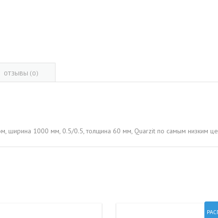
ОВАЯ ТРУБА 15 М ОДНОСТВОЛЬНАЯ
ОНЕСУЩАЯ
ОВАЯ ТРУБА 13 М ОДНОСТВОЛЬНАЯ
ОНЕСУЩАЯ
ОВАЯ ТРУБА 11 М ОДНОСТВОЛЬНАЯ
ОТЗЫВЫ (0)
ОНЕСУЩАЯ
м, ширина 1000 мм, 0.5/0.5, толщина 60 мм, Quarzit по самым низким 
РАС