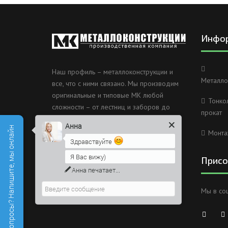
Инфо
Наш профиль – металлоконструкции и
Металло
все, что с ними связано. Мы производим
оригинальные и типовые МК любой
Тонко
сложности – от лестниц и заборов до
прокат
несущих каркасов зданий и мостов.
Анна
Есть вопросы? Напишите, мы онлайн
Монта
Россия, Санкт-Петербург, 2
Здравствуйте
Муринский проспект дом 38
Я Вас вижу)
Присо
8 (812) 603-49-30
Анна
печатает...
info@metallokonstrukciispb.ru
Мы в со