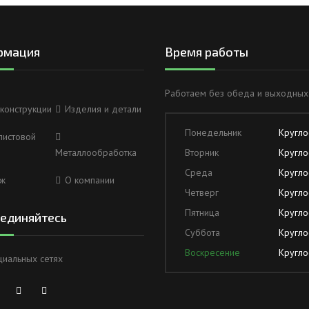
рмация
Время работы
Работаем без обеда и выходных
конструкции
Изделия и детали
Понедельник
Кругло
листовой
Металлообработка
Вторник
Кругло
Среда
Кругло
ж
О компании
Четверг
Кругло
Пятница
Кругло
единяйтесь
Суббота
Кругло
Воскресение
Кругло
циальных сетях