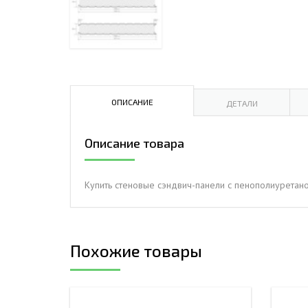
ДЫМ
САМ
ДЫМ
САМ
ДЫМ
ОПИСАНИЕ
ДЕТАЛИ
САМ
Описание товара
Купить стеновые сэндвич-панели с пенополиуретано
Похожие товары