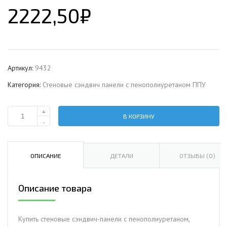
2222,50
₽
Артикул:
9432
Категория:
Стеновые сэндвич панели с пенополиуретаном ППУ
+
В КОРЗИНУ
Количество
-
Стеновая
сэндвич-
панель
ОПИСАНИЕ
ДЕТАЛИ
ОТЗЫВЫ (0)
с
пенополиуретаном,
Описание товара
ширина
1000
мм,
Купить стеновые сэндвич-панели с пенополиуретаном,
0.5/0.5,