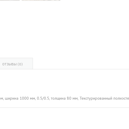
ОВАЯ ТРУБА 15 М ОДНОСТВОЛЬНАЯ
ОНЕСУЩАЯ
ОВАЯ ТРУБА 13 М ОДНОСТВОЛЬНАЯ
ОНЕСУЩАЯ
ОВАЯ ТРУБА 11 М ОДНОСТВОЛЬНАЯ
ОНЕСУЩАЯ
ОТЗЫВЫ (0)
м, ширина 1000 мм, 0.5/0.5, толщина 80 мм, Текстурированный полиэст