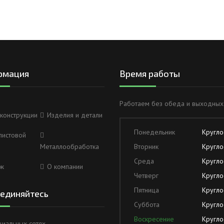
рмация
Время работы
Работаем без обеда и выходных
конструкции
Изделия и детали
Понедельник
Кругло
листовой
Металлообработка
Вторник
Кругло
Среда
Кругло
ж
О компании
Четверг
Кругло
Пятница
Кругло
единяйтесь
Суббота
Кругло
Воскресение
Кругло
циальных сетях