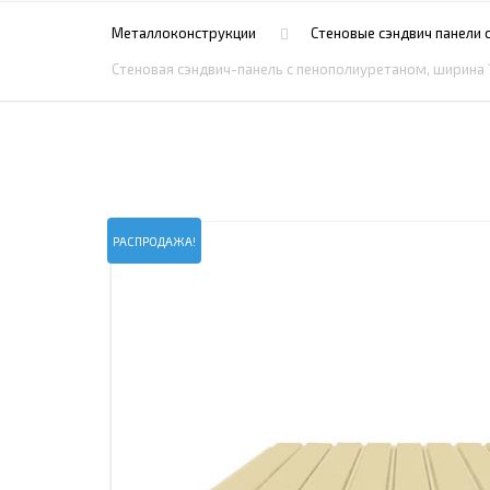
ПРОЖЕКТОРНЫЕ МАЧТЫ
ПРОГОНЫ
Металлоконструкции
Стеновые сэндвич панели 
МЕТАЛЛИЧЕСКИЕ ОГРАЖДЕНИЯ
ЗАКЛАДНЫЕ ДЕТАЛИ
Стеновая сэндвич-панель с пенополиуретаном, ширина 
СВАИ СТАЛЬНЫЕ ВИНТОВЫЕ
ПРОИЗВОДСТВО МЕТАЛЛ
КОНТЕЙНЕР СБОРНО – РАЗБОРНЫЙ
БЫТ
ИЗГОТОВЛЕНИЕ СВАРНЫХ
ЗАКЛАДНЫЕ ИЗДЕЛИЯ
ОПОРЫ ТРУБОПРОВОДОВ
ДЫМОВЫЕ ТРУБЫ
ДЫМ
РЕЗЬБОВЫЕ ШПИЛЬКИ
САМ
РАСПРОДАЖА!
ДЫМ
САМ
ДЫМ
САМ
ДЫМ
САМ
ДЫМ
САМ