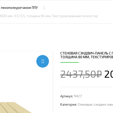
ПРОФНАСТИЛ HЕРЖАВ
ПЛАЗМЕННАЯ РЕЗКА
НС18ПГ
МОНТАЖ МЕТ
с пенополиуретаном ППУ
ПРОФНАСТИЛ HЕРЖАВ
РУБКА МЕТАЛЛА ГИЛЬОТИНОЙ
МП20ПГ
МОНТАЖ РЕК
1000 мм, 0.5/0.5, толщина 80 мм, Текстурированный полиэстер
ПРОФНАСТИЛ HЕРЖАВ
ИЧЕСКИХ РАМ
СВАРОЧНО-СБОРОЧНЫЕ РАБОТЫ
С21ПГ
ОВКИ
ПРОФНАСТИЛ HЕРЖАВ
 БАЛОК
ТОКАРНАЯ ОБРАБОТКА
МП35ПГ
ПРОФНАСТИЛ HЕРЖАВ
ФРЕЗЕРОВАНИЕ МЕТАЛЛА
С44ПГ
ОВАЯ ТРУБА 40 М ЧЕТЫРЕХСТВОЛЬНАЯ
ПРОФНАСТИЛ HЕРЖАВ
ШЛИФОВКА МЕТАЛЛА
Н60ПГ
ОНЕСУЩАЯ
СТЕНОВАЯ СЭНДВИЧ-ПАНЕЛЬ С П
ПРОФНАСТИЛ HЕРЖАВ
ТОЛЩИНА 80 ММ, ТЕКСТУРИРО
Н112ПГ ДЛЯ БЕСКАРКА
ОВАЯ ТРУБА 35 М ЧЕТЫРЕХСТВОЛЬНАЯ
ПРОФНАСТИЛ HЕРЖАВ
Н114ПГ ДЛЯ БЕСКАРКА
ОНЕСУЩАЯ
2437,50
₽
2
ОВАЯ ТРУБА 30 М ЧЕТЫРЕХСТВОЛЬНАЯ
ОНЕСУЩАЯ
ОВАЯ ТРУБА 25 М ЧЕТЫРЕХСТВОЛЬНАЯ
ОНЕСУЩАЯ
Артикул:
9427
ОВАЯ ТРУБА 30 М ТРЕХСТВОЛЬНАЯ
Категория:
Стеновые сэндвич пан
ОНЕСУЩАЯ