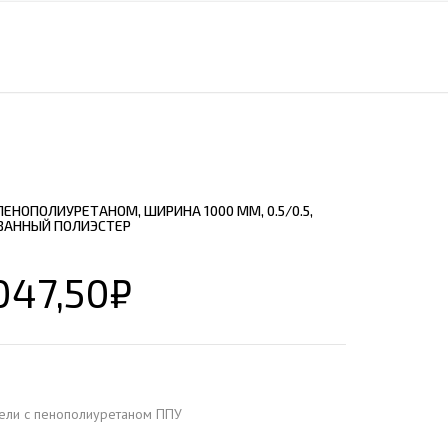
ЕЮЩИЙ С21
АЛЛИЧЕСКОЙ ЛЕСТНИЦЫ
ЕЮЩИЙ НС35
ЛАМНЫХ КОНСТРУКЦИЙ
ЕЮЩИЙ НС44
ЕЮЩИЙ С44
ЕЮЩИЙ НС57
ЕЮЩИЙ Н60
ЕНОПОЛИУРЕТАНОМ, ШИРИНА 1000 ММ, 0.5/0.5,
ЕЮЩИЙ Н75
ВАННЫЙ ПОЛИЭСТЕР
СНЫХ АНГАРОВ
ЕЮЩИЙ Н114
СНЫХ АНГАРОВ
047,50
₽
ели с пенополиуретаном ППУ