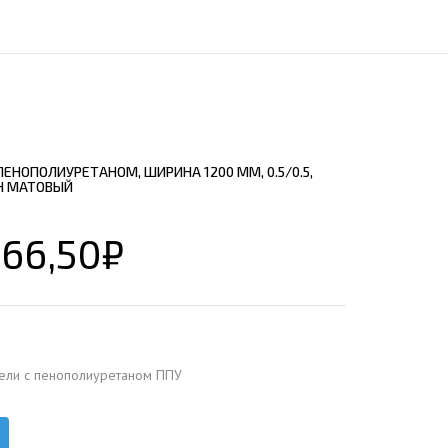
ЕЮЩИЙ С21
АЛЛИЧЕСКОЙ ЛЕСТНИЦЫ
ЕЮЩИЙ НС35
ЛАМНЫХ КОНСТРУКЦИЙ
ЕЮЩИЙ НС44
ЕЮЩИЙ С44
ЕЮЩИЙ НС57
ЕНОПОЛИУРЕТАНОМ, ШИРИНА 1200 ММ, 0.5/0.5,
ЕЮЩИЙ Н60
Н МАТОВЫЙ
ЕЮЩИЙ Н75
СНЫХ АНГАРОВ
66,50
₽
ЕЮЩИЙ Н114
СНЫХ АНГАРОВ
ели с пенополиуретаном ППУ