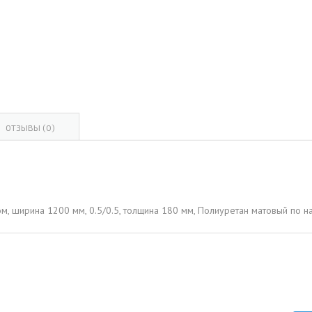
ОВАЯ ТРУБА 15 М ОДНОСТВОЛЬНАЯ
ОНЕСУЩАЯ
ОВАЯ ТРУБА 13 М ОДНОСТВОЛЬНАЯ
ОНЕСУЩАЯ
ОВАЯ ТРУБА 11 М ОДНОСТВОЛЬНАЯ
ОНЕСУЩАЯ
ОТЗЫВЫ (0)
м, ширина 1200 мм, 0.5/0.5, толщина 180 мм, Полиуретан матовый по н