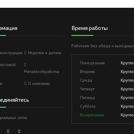
рмация
Время работы
Работаем без обеда и выходных
конструкции
Изделия и детали
Понедельник
Кругло
листовой
Металлообработка
Вторник
Кругло
Среда
Кругло
ж
О компании
Четверг
Кругло
Пятница
Кругло
единяйтесь
Суббота
Кругло
Воскресение
Кругло
циальных сетях