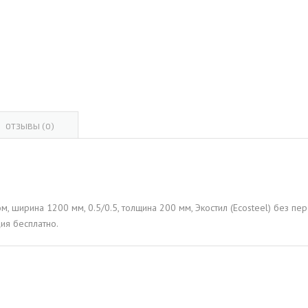
ОВАЯ ТРУБА 15 М ОДНОСТВОЛЬНАЯ
ОНЕСУЩАЯ
ОВАЯ ТРУБА 13 М ОДНОСТВОЛЬНАЯ
ОНЕСУЩАЯ
ОВАЯ ТРУБА 11 М ОДНОСТВОЛЬНАЯ
ОНЕСУЩАЯ
ОТЗЫВЫ (0)
, ширина 1200 мм, 0.5/0.5, толщина 200 мм, Экостил (Ecosteel) без пе
ия бесплатно.