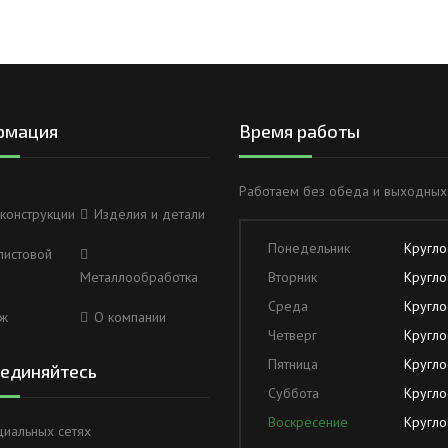
рмация
Время работы
Работаем без обеда и выходных
конструкции
Изделия и детали
Понедельник
Кругло
листовой
Металлообработка
Вторник
Кругло
Среда
Кругло
ж
О компании
Четверг
Кругло
Пятница
Кругло
единяйтесь
Суббота
Кругло
Воскресение
Кругло
циальных сетях