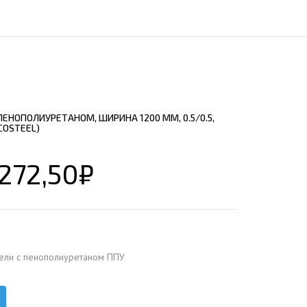
ЕЮЩИЙ С21
АЛЛИЧЕСКОЙ ЛЕСТНИЦЫ
ЕЮЩИЙ НС35
ЛАМНЫХ КОНСТРУКЦИЙ
ЕЮЩИЙ НС44
ЕЮЩИЙ С44
ЕЮЩИЙ НС57
ЕНОПОЛИУРЕТАНОМ, ШИРИНА 1200 ММ, 0.5/0.5,
ЕЮЩИЙ Н60
COSTEEL)
ЕЮЩИЙ Н75
СНЫХ АНГАРОВ
272,50
₽
ЕЮЩИЙ Н114
СНЫХ АНГАРОВ
ели с пенополиуретаном ППУ