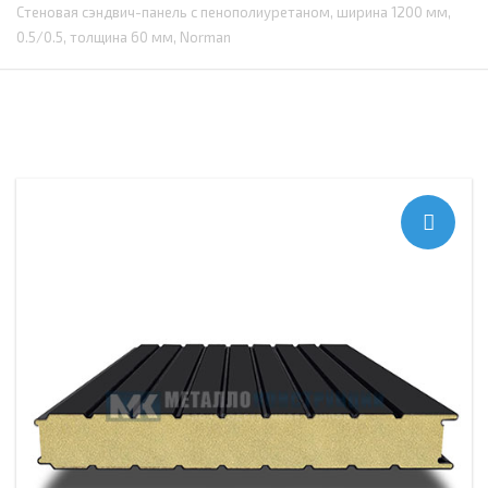
Стеновая сэндвич-панель с пенополиуретаном, ширина 1200 мм,
0.5/0.5, толщина 60 мм, Norman