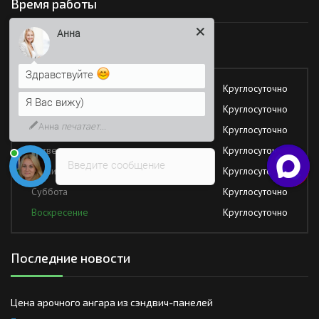
Время работы
Здравствуйте
Работаем без обеда и выходных
Я Вас вижу)
Понедельник
Круглосуточно
Напишите сюда свой вопрос.
Возможно, его решение будет
Вторник
Круглосуточно
быстрее
Среда
Круглосуточно
Четверг
Круглосуточно
Введите сообщение
Пятница
Круглосуточно
Суббота
Круглосуточно
Воскресение
Круглосуточно
Последние новости
Цена арочного ангара из сэндвич-панелей