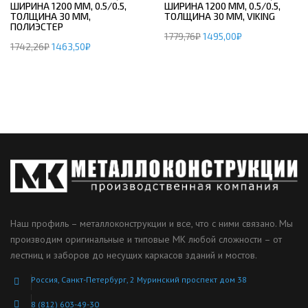
ШИРИНА 1200 ММ, 0.5/0.5,
ШИРИНА 1200 ММ, 0.5/0.5,
ТОЛЩИНА 30 ММ,
ТОЛЩИНА 30 ММ, VIKING
ПОЛИЭСТЕР
1779,76
₽
1495,00
₽
1742,26
₽
1463,50
₽
Наш профиль – металлоконструкции и все, что с ними связано. Мы
производим оригинальные и типовые МК любой сложности – от
лестниц и заборов до несущих каркасов зданий и мостов.
Россия, Санкт-Петербург, 2 Муринский проспект дом 38
8 (812) 603-49-30