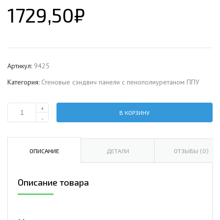
1729,50
₽
Артикул:
9425
Категория:
Стеновые сэндвич панели с пенополиуретаном ППУ
+
В КОРЗИНУ
Количество
-
Стеновая
сэндвич-
панель
ОПИСАНИЕ
ДЕТАЛИ
ОТЗЫВЫ (0)
с
пенополиуретаном,
Описание товара
ширина
1200
мм,
0.5/0.5,