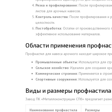
Резка и профилирование:
После профилировани
ДЫМ
листов для арочных навесов.
САМ
Контроль качества:
После профилирования и ре
ДЫМ
целостности.
САМ
Постобработка:
Остатки от производственного 
эффективное использование материалов.
ДЫМ
САМ
Области применения профнаст
Профнастил для навеса арочного находит широкое при
Промышленные объекты:
Используется для стр
Сельское хозяйство:
Идеален для создания хра
Коммерческие строения:
Применяется в строит
Спортивные сооружения:
Используется для соз
Виды и размеры профнастила 
Завод ПК «Металлоконструкции СПб» предлагает разно
Наименование профнастила
Размеры