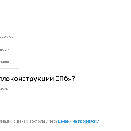
бъектов.
ности.
ений.
аллоконструкции СПб»?
аем:
рмации о ценах, воспользуйтесь
ценами на профнастил