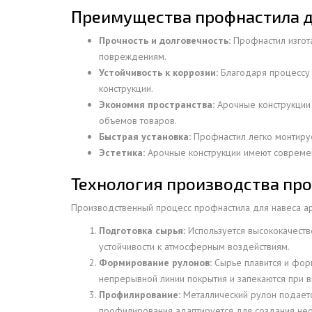
Преимущества профнастила д
ДЫМ
САМ
Прочность и долговечность:
Профнастил изгота
ДЫМ
повреждениям.
САМ
Устойчивость к коррозии:
Благодаря процессу 
конструкции.
ДЫМ
Экономия пространства:
Арочные конструкции 
САМ
объемов товаров.
ДЫМ
Быстрая установка:
Профнастил легко монтирует
САМ
Эстетика:
Арочные конструкции имеют современ
ДЫМ
Технология производства про
САМ
Производственный процесс профнастила для навеса ар
ДЫМ
Подготовка сырья:
Используется высококачеств
САМ
устойчивости к атмосферным воздействиям.
ДЫМ
Формирование рулонов:
Сырье плавится и форм
САМ
непрерывной линии покрытия и запекаются при 
ДЫМ
Профилирование:
Металлический рулон подает
САМ
профилирования адаптируется для создания нео