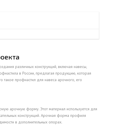
ЕЮЩИЙ С21
АЛЛИЧЕСКОЙ ЛЕСТНИЦЫ
ЕЮЩИЙ НС35
ЛАМНЫХ КОНСТРУКЦИЙ
ЕЮЩИЙ НС44
ЕЮЩИЙ С44
ЕЮЩИЙ НС57
ЕЮЩИЙ Н60
роекта
ЕЮЩИЙ Н75
СНЫХ АНГАРОВ
оздания различных конструкций, включая навесы,
ЕЮЩИЙ Н114
фнастила в России, предлагая продукцию, которая
СНЫХ АНГАРОВ
то такое профнастил для навеса арочного, его
ерную арочную форму. Этот материал используется для
лекательных конструкций. Арочная форма профиля
одимости в дополнительных опорах.