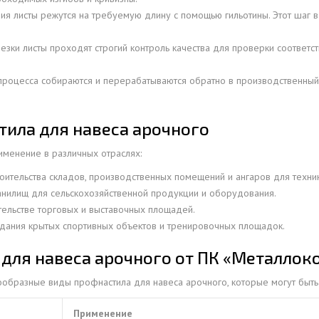
я листы режутся на требуемую длину с помощью гильотины. Этот шаг в
ОВАЯ ТРУБА 15 М ОДНОСТВОЛЬНАЯ
ОНЕСУЩАЯ
зки листы проходят строгий контроль качества для проверки соответст
ОВАЯ ТРУБА 13 М ОДНОСТВОЛЬНАЯ
ОНЕСУЩАЯ
процесса собираются и перерабатываются обратно в производственный 
ОВАЯ ТРУБА 11 М ОДНОСТВОЛЬНАЯ
ОНЕСУЩАЯ
ила для навеса арочного
менение в различных отраслях:
оительства складов, производственных помещений и ангаров для техник
нилищ для сельскохозяйственной продукции и оборудования.
ельстве торговых и выставочных площадей.
дания крытых спортивных объектов и тренировочных площадок.
для навеса арочного от ПК «Металлок
образные виды профнастила для навеса арочного, которые могут быть 
Применение