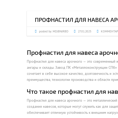
ПРОЖЕКТОРНЫЕ МАЧТЫ
ПРОГОНЫ
МЕТАЛЛИЧЕСКИЕ ОГРАЖДЕНИЯ
ЗАКЛАДНЫЕ ДЕТАЛИ
ПРОФНАСТИЛ ДЛЯ НАВЕСА А
СВАИ СТАЛЬНЫЕ ВИНТОВЫЕ
ПРОИЗВОДСТВО МЕТАЛЛ
КОНТЕЙНЕР СБОРНО – РАЗБОРНЫЙ
БЫТ
posted by:
MDJBNJRBD
27.01.2025
КОММЕНТАР
ИЗГОТОВЛЕНИЕ СВАРНЫХ
ЗАКЛАДНЫЕ ИЗДЕЛИЯ
ОПОРЫ ТРУБОПРОВОДОВ
ДЫМОВЫЕ ТРУБЫ
ДЫМ
Профнастил для навеса арочн
РЕЗЬБОВЫЕ ШПИЛЬКИ
САМ
Профнастил для навеса арочного — это современный и 
ДЫМ
ангары и склады. Завод ПК «Металлоконструкции СПб»
САМ
сочетает в себе высокое качество, долговечность и эс
ДЫМ
преимущества, технологии производства и области при
САМ
Что такое профнастил для на
ДЫМ
САМ
Профнастил для навеса арочного — это металлический 
создания навесов, которые могут служить как для защ
ДЫМ
обеспечивает отличную устойчивость к внешним нагру
САМ