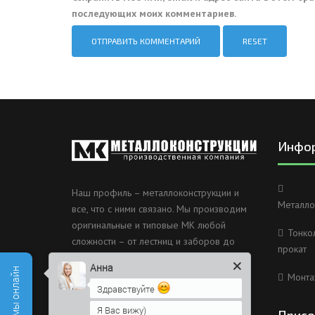
последующих моих комментариев.
RESET
Инфо
Наш профиль – металлоконструкции и
Металло
все, что с ними связано. Мы производим
оригинальные и типовые МК любой
Тонко
сложности – от лестниц и заборов до
прокат
несущих каркасов зданий и мостов.
Анна
Монта
Россия, Санкт-Петербург, 2
Здравствуйте
Муринский проспект дом 38
Я Вас вижу)