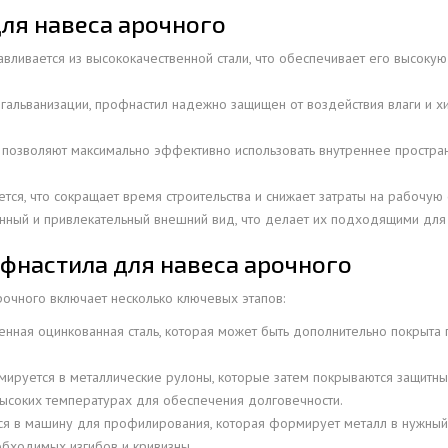
ля навеса арочного
ОВАЯ ТРУБА 25 М ТРЕХСТВОЛЬНАЯ
ОНЕСУЩАЯ
вливается из высококачественной стали, что обеспечивает его высокую
ОВАЯ ТРУБА 35 М ДВУХСТВОЛЬНАЯ
ОНЕСУЩАЯ
гальванизации, профнастил надежно защищен от воздействия влаги и хи
ОВАЯ ТРУБА 30 М ДВУХСТВОЛЬНАЯ
позволяют максимально эффективно использовать внутреннее простран
ОНЕСУЩАЯ
ОВАЯ ТРУБА 25 М ДВУХСТВОЛЬНАЯ
ся, что сокращает время строительства и снижает затраты на рабочую 
ОНЕСУЩАЯ
ный и привлекательный внешний вид, что делает их подходящими для
ОВАЯ ТРУБА 23 М ОДНОСТВОЛЬНАЯ
фнастила для навеса арочного
ОНЕСУЩАЯ
очного включает несколько ключевых этапов:
ОВАЯ ТРУБА 21 М ОДНОСТВОЛЬНАЯ
енная оцинкованная сталь, которая может быть дополнительно покрыт
ОНЕСУЩАЯ
ОВАЯ ТРУБА 19 М ОДНОСТВОЛЬНАЯ
ируется в металлические рулоны, которые затем покрываются защитным
ОНЕСУЩАЯ
высоких температурах для обеспечения долговечности.
ОВАЯ ТРУБА 17 М ОДНОСТВОЛЬНАЯ
ся в машину для профилирования, которая формирует металл в нужны
ОНЕСУЩАЯ
бходимых изгибов и кривизны.