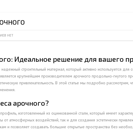
ПРОФНАСТИЛ HЕРЖАВ
ПЛАЗМЕННАЯ РЕЗКА
НС18ПГ
МОНТАЖ МЕТ
ПРОФНАСТИЛ HЕРЖАВ
РУБКА МЕТАЛЛА ГИЛЬОТИНОЙ
МП20ПГ
МОНТАЖ РЕК
РОЧНОГО
ПРОФНАСТИЛ HЕРЖАВ
ИЧЕСКИХ РАМ
СВАРОЧНО-СБОРОЧНЫЕ РАБОТЫ
С21ПГ
ОВКИ
ПРОФНАСТИЛ HЕРЖАВ
ИЕВ НЕТ
 БАЛОК
ТОКАРНАЯ ОБРАБОТКА
МП35ПГ
ПРОФНАСТИЛ HЕРЖАВ
ФРЕЗЕРОВАНИЕ МЕТАЛЛА
С44ПГ
ОВАЯ ТРУБА 40 М ЧЕТЫРЕХСТВОЛЬНАЯ
ПРОФНАСТИЛ HЕРЖАВ
ого: Идеальное решение для вашего п
ШЛИФОВКА МЕТАЛЛА
Н60ПГ
ОНЕСУЩАЯ
ПРОФНАСТИЛ HЕРЖАВ
Н112ПГ ДЛЯ БЕСКАРКА
надежный строительный материал, который активно используется для с
ОВАЯ ТРУБА 35 М ЧЕТЫРЕХСТВОЛЬНАЯ
ПРОФНАСТИЛ HЕРЖАВ
 является крупнейшим производителем арочного продольно-гнутого про
Н114ПГ ДЛЯ БЕСКАРКА
ОНЕСУЩАЯ
тетическую привлекательность. В этой статье мы подробно рассмотрим, ч
ОВАЯ ТРУБА 30 М ЧЕТЫРЕХСТВОЛЬНАЯ
менения.
ОНЕСУЩАЯ
веса арочного?
ОВАЯ ТРУБА 25 М ЧЕТЫРЕХСТВОЛЬНАЯ
ОНЕСУЩАЯ
профиль, изготовленный из оцинкованной стали, который имеет характ
иты от атмосферных воздействий, так и для создания эстетически прив
ОВАЯ ТРУБА 30 М ТРЕХСТВОЛЬНАЯ
зкам и позволяет создавать большие открытые пространства без необх
ОНЕСУЩАЯ