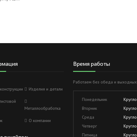
рмация
Время работы
Работаем без обеда и выходных
конструкции
Изделия и детали
Понедельник
Кругло
листовой
Металлообработка
Вторник
Кругло
Среда
Кругло
ж
О компании
Четверг
Кругло
Пятница
Кругло