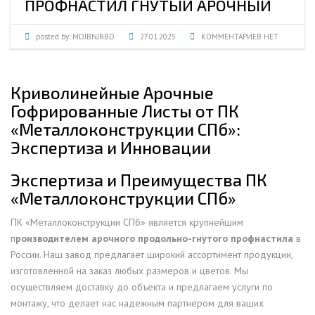
ПРОФНАСТИЛ ГНУТЫЙ АРОЧНЫЙ
posted by:
MDJBNJRBD
27.01.2025
КОММЕНТАРИЕВ НЕТ
Криволинейные Арочные
Гофрированные Листы от ПК
«Металлоконструкции СПб»:
Экспертиза и Инновации
Экспертиза и Преимущества ПК
«Металлоконструкции СПб»
ПК «Металлоконструкции СПб» является крупнейшим
п
роизводителем арочного продольно-гнутого профнастила
в
России. Наш завод предлагает широкий ассортимент продукции,
изготовленной на заказ любых размеров и цветов. Мы
осуществляем доставку до объекта и предлагаем услуги по
монтажу, что делает нас надежным партнером для ваших