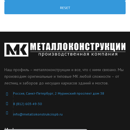
RESET
Наш профиль – металлоконструкции и все, что с ними связано. Мы
производим оригинальные и типовые МК любой сложности – от
лестниц и заборов до несущих каркасов зданий и мостов.
Россия, Санкт-Петербург, 2 Муринский проспект дом 38
8 (812) 603-49-30
info@metallokonstrukciispb.ru
Информация