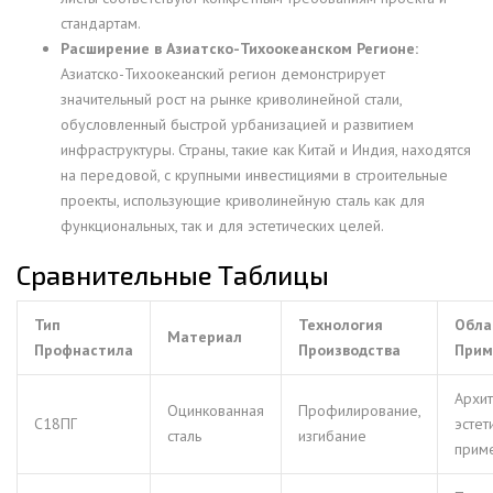
стандартам.
Расширение в Азиатско-Тихоокеанском Регионе:
Азиатско-Тихоокеанский регион демонстрирует
значительный рост на рынке криволинейной стали,
обусловленный быстрой урбанизацией и развитием
инфраструктуры. Страны, такие как Китай и Индия, находятся
на передовой, с крупными инвестициями в строительные
проекты, использующие криволинейную сталь как для
функциональных, так и для эстетических целей.
Сравнительные Таблицы
Тип
Технология
Обла
Материал
Профнастила
Производства
Прим
Архит
Оцинкованная
Профилирование,
С18ПГ
эстет
сталь
изгибание
прим