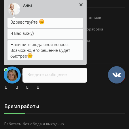
Анна
Металлоконструкции
Изделия и детали
Здравствуйте
Тонколистовой прокат
Металлообработка
Я Вас вижу)
Монтаж
О компании
Напишите сюда свой вопрос.
Возможно, его решение будет
Присоединяйтесь
быстрее
Мы в социальных сетях
Введите сообщение
Время работы
Работаем без обеда и выходных