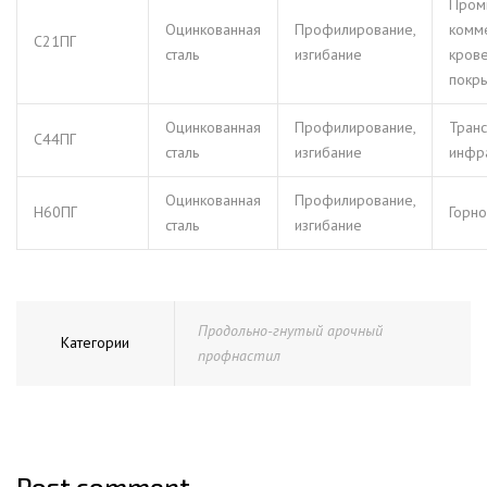
Пром
Оцинкованная
Профилирование,
комм
С21ПГ
сталь
изгибание
кров
покр
Оцинкованная
Профилирование,
Транс
С44ПГ
сталь
изгибание
инфр
Оцинкованная
Профилирование,
Н60ПГ
Горн
сталь
изгибание
Продольно-гнутый арочный
Категории
профнастил
Post comment