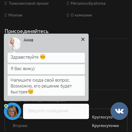
Тонколистовой прокат
Металлообработка
Монтаж
О компании
Присоединяйтесь
Анна
Мы в социальных сетях
Здравствуйте
Я Вас вижу)
Напишите сюда свой вопрос.
Время работы
Возможно, его решение будет
быстрее
Работаем без обеда и выходных
Введите сообщение
Понедельник
Круглосуточно
Вторник
Круглосуточно