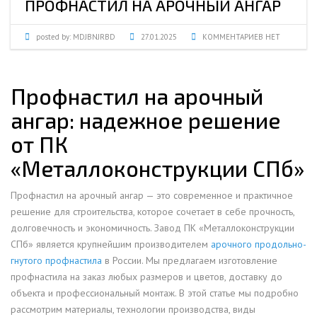
ПРОФНАСТИЛ НА АРОЧНЫЙ АНГАР
posted by:
MDJBNJRBD
27.01.2025
КОММЕНТАРИЕВ НЕТ
Профнастил на арочный
ангар: надежное решение
от ПК
«Металлоконструкции СПб»
Профнастил на арочный ангар — это современное и практичное
решение для строительства, которое сочетает в себе прочность,
долговечность и экономичность. Завод ПК «Металлоконструкции
СПб» является крупнейшим производителем
арочного продольно-
гнутого профнастила
в России. Мы предлагаем изготовление
профнастила на заказ любых размеров и цветов, доставку до
объекта и профессиональный монтаж. В этой статье мы подробно
рассмотрим материалы, технологии производства, виды