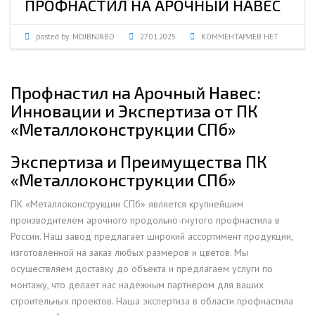
ПРОФНАСТИЛ НА АРОЧНЫЙ НАВЕС
posted by:
MDJBNJRBD
27.01.2025
КОММЕНТАРИЕВ НЕТ
Профнастил на Арочный Навес:
Инновации и Экспертиза от ПК
«Металлоконструкции СПб»
Экспертиза и Преимущества ПК
«Металлоконструкции СПб»
ПК «Металлоконструкции СПб» является крупнейшим
производителем арочного продольно-гнутого профнастила в
России. Наш завод предлагает широкий ассортимент продукции,
изготовленной на заказ любых размеров и цветов. Мы
осуществляем доставку до объекта и предлагаем услуги по
монтажу, что делает нас надежным партнером для ваших
строительных проектов. Наша экспертиза в области профнастила