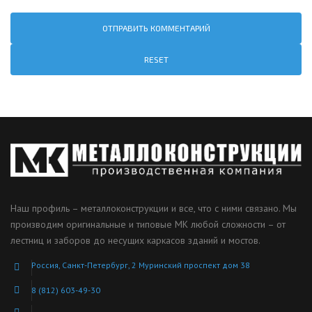
RESET
Наш профиль – металлоконструкции и все, что с ними связано. Мы
производим оригинальные и типовые МК любой сложности – от
лестниц и заборов до несущих каркасов зданий и мостов.
Россия, Санкт-Петербург, 2 Муринский проспект дом 38
8 (812) 603-49-30