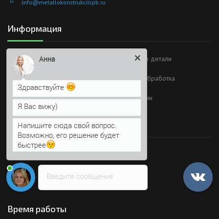
info@metallokonstrukciispb.ru
Информация
Металлоконструкции
Изделия и детали
Анна
Тонколистовой прокат
Металлообработка
Здравствуйте
Монтаж
О компании
Я Вас вижу)
Присоединяйтесь
Напишите сюда свой вопрос.
Возможно, его решение будет
быстрее
Мы в социальных сетях
Введите сообщение
Время работы