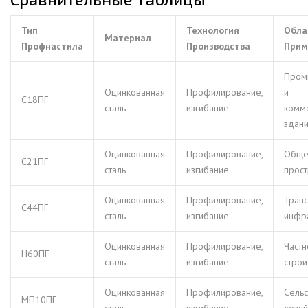
Тип
Технология
Обла
Материал
Профнастила
Производства
Прим
Пром
Оцинкованная
Профилирование,
и
С18ПГ
сталь
изгибание
комм
здан
Оцинкованная
Профилирование,
Обще
С21ПГ
сталь
изгибание
прост
Оцинкованная
Профилирование,
Транс
С44ПГ
сталь
изгибание
инфр
Оцинкованная
Профилирование,
Частн
Н60ПГ
сталь
изгибание
строи
Оцинкованная
Профилирование,
Сель
МП10ПГ