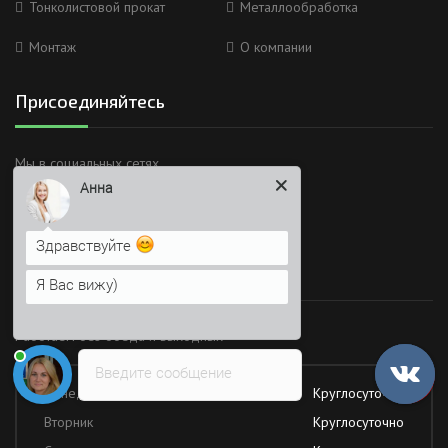
Тонколистовой прокат
Металлообработка
Монтаж
О компании
Присоединяйтесь
Анна
Мы в социальных сетях
Здравствуйте
Я Вас вижу)
Напишите сюда свой вопрос.
Время работы
Возможно, его решение будет
быстрее
Работаем без обеда и выходных
Введите сообщение
Понедельник
Круглосуточно
Вторник
Круглосуточно