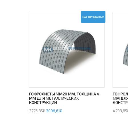
ДЫМ
САМ
РАСПРОДАЖА!
ДЫМ
САМ
ДЫМ
САМ
ГОФРОЛИСТЫ ММ20 ММ, ТОЛЩИНА 4
ГОФРОЛ
ММ ДЛЯ МЕТАЛЛИЧЕСКИХ
ММ ДЛЯ
КОНСТРУКЦИЙ
КОНСТР
3776,35
₽
3096,61
₽
4703,85