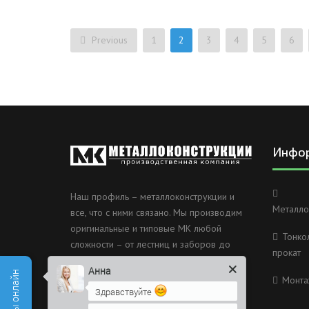
Previous
1
2
3
4
5
6
Инфо
Наш профиль – металлоконструкции и
Металло
все, что с ними связано. Мы производим
оригинальные и типовые МК любой
Тонко
сложности – от лестниц и заборов до
прокат
несущих каркасов зданий и мостов.
Анна
Монта
Россия, Санкт-Петербург, 2
Здравствуйте
Муринский проспект дом 38