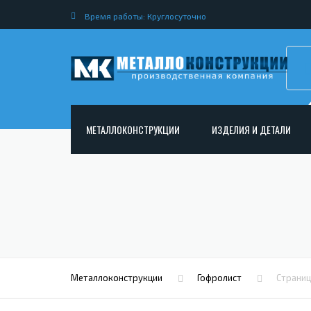
Время работы: Круглосуточно
МЕТАЛЛОКОНСТРУКЦИИ
ИЗДЕЛИЯ И ДЕТАЛИ
АРМАТУРНЫЕ КАРКАСЫ
НЕСТАНДАРТНЫЕ МЕТАЛ
РАМНЫЕ КОНСТРУКЦИИ ДЛЯ ДОРОЖНОГО
МЕТАЛЛИЧЕСКИЕ ФЕРМЫ
СТРОИТЕЛЬСТВА
МЕТАЛЛИЧЕСКИЕ ПЕРЕКР
ОПОРЫ ЛЭП
МЕТАЛЛИЧЕСКИЙ РОСТВЕ
МЕТАЛЛОКОНСТРУКЦИИ ДЛЯ МОСТОВ
МЕТАЛЛИЧЕСКИЕ СТОЙКИ
ИЗГОТОВЛЕНИЕ ЛЕСТНИЦ ИЗ МЕТАЛЛА
Металлоконструкции
Гофролист
Страниц
МЕТАЛЛИЧЕСКИЕ КОЛОН
ОТКРЫТАЯ КРАНОВАЯ ЭСТАКАДА
АНКЕРНЫЕ ТЯГИ