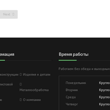
Next
рмация
Время работы
Работаем без обеда и выходных
конструкции
Изделия и детали
Понедельник
Кругло
листовой
Металлообработка
Вторник
Кругло
Среда
Кругло
ж
О компании
Четверг
Кругло