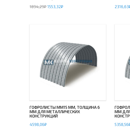
1894,29
₽
1553,32
₽
2316,63
ДЫМ
САМ
ДЫМ
САМ
ДЫМ
САМ
ДЫМ
САМ
ДЫМ
САМ
ДЫМ
САМ
ДЫМ
ГОФРОЛИСТЫ ММ15 ММ, ТОЛЩИНА 6
ГОФРОЛ
ММ ДЛЯ МЕТАЛЛИЧЕСКИХ
ММ ДЛЯ
САМ
КОНСТРУКЦИЙ
КОНСТР
ДЫМ
4598,06
₽
5358,56
САМ