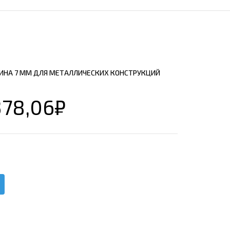
ЕЮЩИЙ С21
АЛЛИЧЕСКОЙ ЛЕСТНИЦЫ
ЕЮЩИЙ НС35
ЛАМНЫХ КОНСТРУКЦИЙ
ЕЮЩИЙ НС44
ЕЮЩИЙ С44
ИНА 7 ММ ДЛЯ МЕТАЛЛИЧЕСКИХ КОНСТРУКЦИЙ
ЕЮЩИЙ НС57
ЕЮЩИЙ Н60
378,06
₽
ЕЮЩИЙ Н75
СНЫХ АНГАРОВ
ЕЮЩИЙ Н114
СНЫХ АНГАРОВ