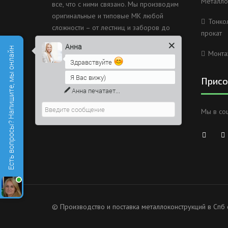
Металло
все, что с ними связано. Мы производим
оригинальные и типовые МК любой
Тонко
сложности – от лестниц и заборов до
прокат
несущих каркасов зданий и мостов.
Анна
Есть вопросы? Напишите, мы онлайн
Монта
Россия, Санкт-Петербург, 2
Здравствуйте
Муринский проспект дом 38
Я Вас вижу)
Присо
8 (812) 603-49-30
Анна
печатает...
info@metallokonstrukciispb.ru
Мы в со
© Производство и поставка металлоконструкций в Спб 