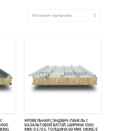
ЕЮЩИЙ С21
АЛЛИЧЕСКОЙ ЛЕСТНИЦЫ
ЕЮЩИЙ НС35
ЛАМНЫХ КОНСТРУКЦИЙ
ЕЮЩИЙ НС44
ЕЮЩИЙ С44
ЕЮЩИЙ НС57
ЕЮЩИЙ Н60
ЕЮЩИЙ Н75
СНЫХ АНГАРОВ
ЕЮЩИЙ Н114
СНЫХ АНГАРОВ
 С
КРОВЕЛЬНАЯ СЭНДВИЧ-ПАНЕЛЬ С
1000
БАЗАЛЬТОВОЙ ВАТОЙ, ШИРИНА 1000
IKING
ММ, 0.5/0.5, ТОЛЩИНА 60 ММ, VIKING E