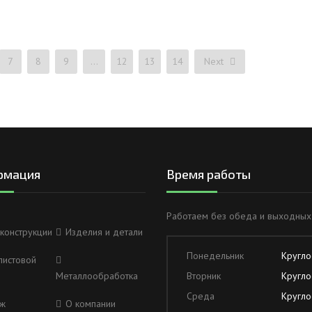
7
8
9
…
12
13
14
Next
рмация
Время работы
Работаем без обеда и выходных
конструкции
Изделия и детали
Понедельник
Кругло
листовой
Металлообработка
Вторник
Кругло
Среда
Кругло
ж
О компании