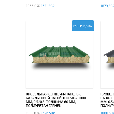
1966,07
₽
1651,50
₽
1879,50
ДЫМ
САМ
ДЫМ
САМ
РАСПРОДАЖА!
ДЫМ
САМ
ДЫМ
САМ
ДЫМ
САМ
ДЫМ
САМ
ДЫМ
КРОВЕЛЬНАЯ СЭНДВИЧ-ПАНЕЛЬ С
КРОВЕЛ
БАЗАЛЬТОВОЙ ВАТОЙ, ШИРИНА 1000
БАЗАЛЬ
САМ
ММ, 0.5/0.5, ТОЛЩИНА 60 ММ,
ММ, 0.5
ПОЛИУРЕТАН ГЛЯНЕЦ
ПОЛИУР
ДЫМ
1995,83
₽
1676,50
₽
1680,50
САМ