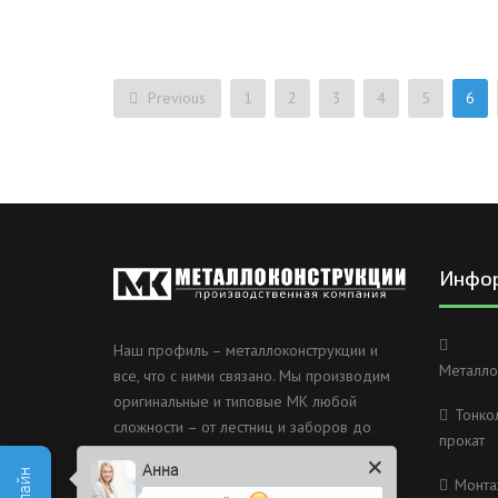
Previous
1
2
3
4
5
6
Инфо
Наш профиль – металлоконструкции и
Металло
все, что с ними связано. Мы производим
оригинальные и типовые МК любой
Тонко
сложности – от лестниц и заборов до
прокат
несущих каркасов зданий и мостов.
Анна
Монта
Россия, Санкт-Петербург, 2