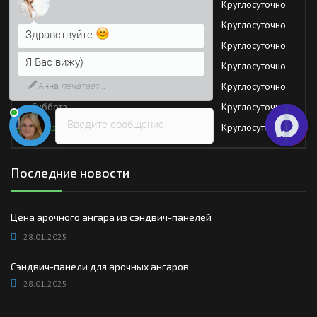
Понедельник
Круглосуточно
Я Вас вижу)
Вторник
Круглосуточно
Среда
Круглосуточно
Напишите сюда свой вопрос.
Возможно, его решение будет
Четверг
Круглосуточно
быстрее
Пятница
Круглосуточно
Суббота
Круглосуточно
Введите сообщение
Воскресение
Круглосуточно
Последние новости
Цена арочного ангара из сэндвич-панелей
28.01.2025
Сэндвич-панели для арочных ангаров
28.01.2025