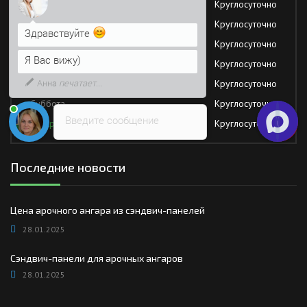
Понедельник
Круглосуточно
Я Вас вижу)
Вторник
Круглосуточно
Среда
Круглосуточно
Напишите сюда свой вопрос.
Возможно, его решение будет
Четверг
Круглосуточно
быстрее
Пятница
Круглосуточно
Суббота
Круглосуточно
Введите сообщение
Воскресение
Круглосуточно
Последние новости
Цена арочного ангара из сэндвич-панелей
28.01.2025
Сэндвич-панели для арочных ангаров
28.01.2025