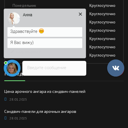
Понедельник
Круглосуточно
Вторник
Круглосуточно
Здравствуйте
Среда
Круглосуточно
Я Вас вижу)
Четверг
Круглосуточно
Напишите сюда свой вопрос.
Пятница
Круглосуточно
Возможно, его решение будет
Суббота
Круглосуточно
быстрее
Воскресение
Круглосуточно
Введите сообщение
Последние новости
Цена арочного ангара из сэндвич-панелей
28.01.2025
Сэндвич-панели для арочных ангаров
28.01.2025