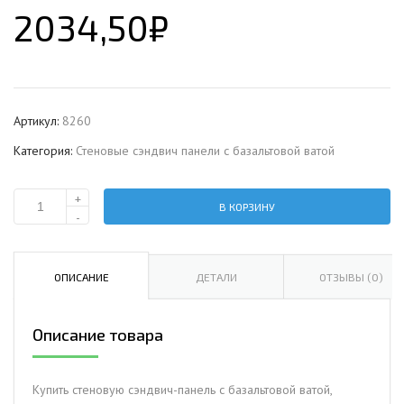
2034,50
₽
Артикул:
8260
Категория:
Стеновые сэндвич панели с базальтовой ватой
+
В КОРЗИНУ
Количество
-
Стеновая
сэндвич-
панель
ОПИСАНИЕ
ДЕТАЛИ
ОТЗЫВЫ (0)
с
базальтовой
Описание товара
ватой,
ширина
1000
Купить стеновую сэндвич-панель с базальтовой ватой,
мм,