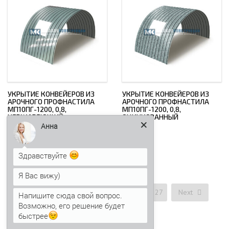
УКРЫТИЕ КОНВЕЙЕРОВ ИЗ
УКРЫТИЕ КОНВЕЙЕРОВ ИЗ
АРОЧНОГО ПРОФНАСТИЛА
АРОЧНОГО ПРОФНАСТИЛА
МП10ПГ-1200, 0,8,
МП10ПГ-1200, 0,8,
НЕРЖАВЕЮЩИЙ
ОЦИНКОВАННЫЙ
Анна
2934,98
₽
730,80
₽
Здравствуйте
Я Вас вижу)
1
2
3
4
…
25
26
27
Next
Напишите сюда свой вопрос.
Возможно, его решение будет
быстрее