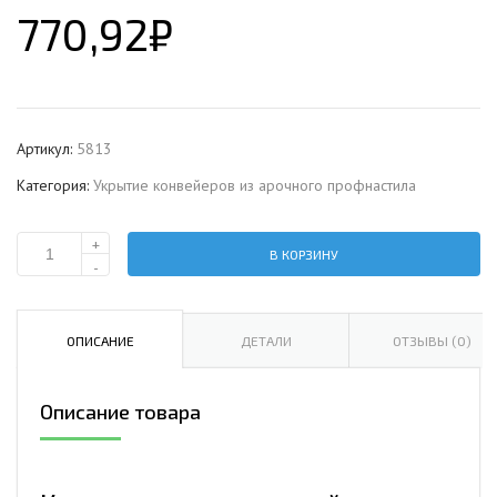
770,92
₽
Артикул:
5813
Категория:
Укрытие конвейеров из арочного профнастила
+
В КОРЗИНУ
Количество
-
Укрытие
конвейеров
из
ОПИСАНИЕ
ДЕТАЛИ
ОТЗЫВЫ (0)
арочного
профнастила
Описание товара
МП10ПГ-1200,
0,6,
в
полимерном