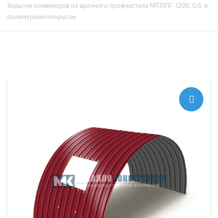
Укрытие конвейеров из арочного профнастила МП10ПГ-1200, 0,6, в
полимерном покрытии