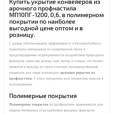
Купить укрытие конвейеров из
покрытии
арочного профнастила
МП10ПГ-1200, 0,6, в полимерном
покрытии по наиболее
выгодной цене оптом и в
розницу.
С целью обеспечивания эффективного и бесперебойного
транспорта материалов по конвейерной ленте и
предотвращению подверженности воздействия природных
факторов, таких как дождь, снег, ветер и солнце, что может
привести к выходу из строя и потере производственной
мощности, все чаще используют
арочные укрытия из
профнастила.
У этого материала есть множество плюсов в
использовнаии.
Полимерные покрытия
Полимерные покрытия
на профнастиле применяются для
защиты материала от воздействия вредных факторов