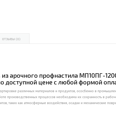
ОВАЯ ТРУБА 15 М ОДНОСТВОЛЬНАЯ
ОНЕСУЩАЯ
ОВАЯ ТРУБА 13 М ОДНОСТВОЛЬНАЯ
ОНЕСУЩАЯ
ОВАЯ ТРУБА 11 М ОДНОСТВОЛЬНАЯ
ОТЗЫВЫ (0)
ОНЕСУЩАЯ
 из арочного профнастила МП10ПГ-1200
о доступной цене с любой формой опл
портировке различных материалов и продуктов, ососбенно в промышле
оте производственных процессов необходима их сохранность в рабоче
тов, таких как атмосферные воздействия, осадки и механические повр