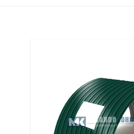
ПРОЖЕКТОРНЫЕ МАЧТЫ
ПРОГОНЫ
МЕТАЛЛИЧЕСКИЕ ОГРАЖДЕНИЯ
ЗАКЛАДНЫЕ ДЕТАЛИ
СВАИ СТАЛЬНЫЕ ВИНТОВЫЕ
ПРОИЗВОДСТВО МЕТАЛЛ
КОНТЕЙНЕР СБОРНО – РАЗБОРНЫЙ
БЫТ
ИЗГОТОВЛЕНИЕ СВАРНЫХ
ЗАКЛАДНЫЕ ИЗДЕЛИЯ
ОПОРЫ ТРУБОПРОВОДОВ
ДЫМОВЫЕ ТРУБЫ
ДЫМ
РЕЗЬБОВЫЕ ШПИЛЬКИ
САМ
ДЫМ
САМ
ДЫМ
САМ
ДЫМ
САМ
ДЫМ
САМ