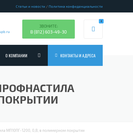
Статьи и новости
/
Политика конфиденциальности
0
ЗВОНИТЕ:
8 (812) 603-49-30
spb.ru
О КОМПАНИИ
КОНТАКТЫ И АДРЕСА
Я КРОВЛИ
ЧНЫХ АНГАРОВ
ПРОЕКТИРОВАНИЕ
Я СТЕН
ДВИЧ-ПАНЕЛЕЙ
НАШИ РАБОТЫ
 ПРОФНАСТИЛА
ЭЛЕМЕНТНОЙ СБОРКИ
СТРУКЦИЙ ЗДАНИЙ
ГАЛЕРЕЯ
М ПОКРЫТИИ
УХСЛОЙНЫЕ
АЛЛИЧЕСКИХ КОЛОНН
ДОСТАВКА
ЕЮЩИЙ С8
СТИЧЕСКИЕ
АЛЛИЧЕСКОГО КАРКАСА ЗДАНИЯ
ОПЛАТА
ЕЮЩИЙ С10
В
СТАНДАРТНЫЕ
АЛЛИЧЕСКОЙ БАЛКИ
ЕЮЩИЙ С20
ла МП10ПГ-1200, 0,8, в полимерном покрытии
АРОВ ИЗ МЕТАЛЛОКОНСТРУКЦИЙ