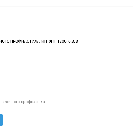
ЕЮЩИЙ С21
АЛЛИЧЕСКОЙ ЛЕСТНИЦЫ
ЕЮЩИЙ НС35
ЛАМНЫХ КОНСТРУКЦИЙ
ЕЮЩИЙ НС44
ЕЮЩИЙ С44
ОГО ПРОФНАСТИЛА МП10ПГ-1200, 0,8, В
ЕЮЩИЙ НС57
ЕЮЩИЙ Н60
ЕЮЩИЙ Н75
СНЫХ АНГАРОВ
ЕЮЩИЙ Н114
СНЫХ АНГАРОВ
з арочного профнастила