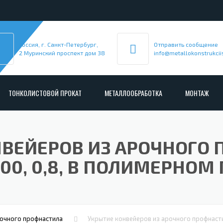
Россия, г. Санкт-Петербург,
Отправить сообщение
2 Муринский проспект дом 38
info@metallokonstrukcii
ТОНКОЛИСТОВОЙ ПРОКАТ
МЕТАЛЛООБРАБОТКА
МОНТАЖ
ЛОКОНСТРУКЦИИ
СЭНДВИЧ-ПАНЕЛИ
АНОДИРОВАНИЕ
СЭНДВИЧ-ПАНЕЛИ ДЛ
МОНТАЖ АРО
АРОЧНЫЙ ПРОФНАСТИЛ
ГОРЯЧЕЕ ЦИНКОВАНИЕ
СЭНДВИЧ-ПАНЕЛИ ДЛ
МП10ПГ
МОНТАЖ СЭН
ВЕЙЕРОВ ИЗ АРОЧНОГО
ЫТИЯ
УКРЫТИЕ КОНВЕЙЕРОВ ИЗ АРОЧНОГО
ЛАЗЕРНАЯ РЕЗКА
СЭНДВИЧ-ПАНЕЛИ ПО
С10ПГ
МОНТАЖ КОН
00, 0,8, В ПОЛИМЕРНО
ПРОФНАСТИЛА
РК
ПОРОШКОВАЯ ПОКРАСКА
СЭНДВИЧ-ПАНЕЛИ ДВ
СС10ПГ
МОНТАЖ МЕТ
НЕРЖАВЕЮЩИЙ ПРОФНАСТИЛ
ПРОФНАСТИЛ HЕРЖАВ
ПРАВКА ПЛОСКОГО МЕТАЛЛОПРОКАТА
СЭНДВИЧ-ПАНЕЛИ АКУ
С15ПГ
МОНТАЖ МЕТ
ГОФРОЛИСТ
ПРОФНАСТИЛ HЕРЖАВ
НЫ
ПРОДОЛЬНО-ПОПЕРЕЧНАЯ РЕЗКА РУЛОНО
СЭНДВИЧ-ПАНЕЛИ НЕ
С17ПГ
МОНТАЖ МЕТ
ОМЕГА-ПРОФИЛЬ ГПО
ПРОФНАСТИЛ HЕРЖАВ
рочного профнастила
Укрытие конвейеров из арочного профнасти
РАЗМОТКА АРМАТУРЫ
С18ПГ
МОНТАЖ АНГ