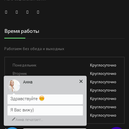
Время работы
Работаем без обеда и выходных
Понедельник
Круглосуточно
Вторник
Круглосуточно
Среда
Круглосуточно
Анна
Четверг
Круглосуточно
Здравствуйте
Пятница
Круглосуточно
Суббота
Круглосуточно
Я Вас вижу)
Воскресение
Круглосуточно
Анна
печатает...