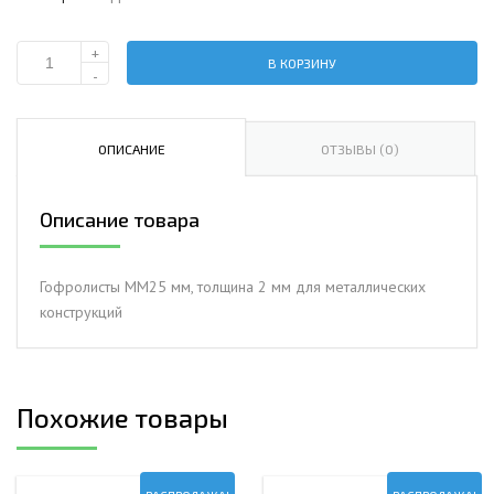
+
В КОРЗИНУ
Количество
-
Гофролисты
ММ25
мм,
ОПИСАНИЕ
ОТЗЫВЫ (0)
толщина
2
Описание товара
мм
для
металлических
Гофролисты ММ25 мм, толщина 2 мм для металлических
конструкций
конструкций
Похожие товары