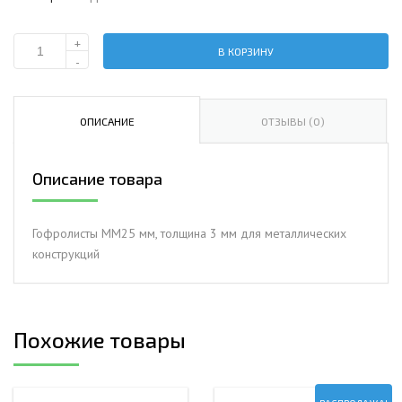
+
В КОРЗИНУ
Количество
-
Гофролисты
ММ25
мм,
ОПИСАНИЕ
ОТЗЫВЫ (0)
толщина
3
Описание товара
мм
для
металлических
Гофролисты ММ25 мм, толщина 3 мм для металлических
конструкций
конструкций
Похожие товары