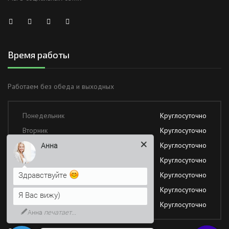
Время работы
Работаем без обеда и выходных
Понедельник
Круглосуточно
Вторник
Круглосуточно
Среда
Круглосуточно
Анна
Четверг
Круглосуточно
Здравствуйте
Пятница
Круглосуточно
Суббота
Круглосуточно
Я Вас вижу)
Воскресение
Круглосуточно
Анна
печатает...