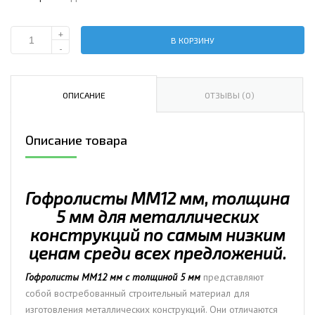
+
В КОРЗИНУ
Количество
-
Гофролисты
ММ12
мм,
ОПИСАНИЕ
ОТЗЫВЫ (0)
толщина
5
Описание товара
мм
для
металлических
конструкций
Гофролисты ММ12 мм, толщина
5 мм для металлических
конструкций по самым низким
ценам среди всех предложений.
Гофролисты ММ12 мм с толщиной 5 мм
представляют
собой востребованный строительный материал для
изготовления металлических конструкций. Они отличаются