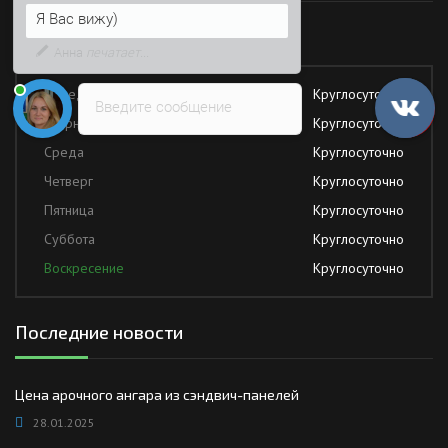
Напишите сюда свой вопрос.
Возможно, его решение будет
Работаем без обеда и выходных
быстрее
Понедельник
Круглосуточно
Введите сообщение
Вторник
Круглосуточно
Среда
Круглосуточно
Четверг
Круглосуточно
Пятница
Круглосуточно
Суббота
Круглосуточно
Воскресение
Круглосуточно
Последние новости
Цена арочного ангара из сэндвич-панелей
28.01.2025