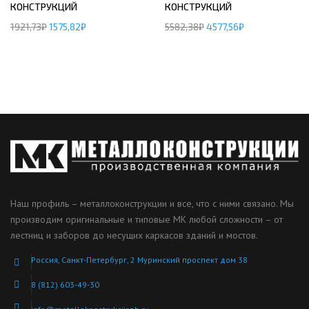
КОНСТРУКЦИЙ
КОНСТРУКЦИЙ
1921,73
₽
1575,82
₽
5582,38
₽
4577,56
₽
Наш профиль – металлоконструкции и все, что с ними связано. Мы
производим оригинальные и типовые МК любой сложности – от
лестниц и заборов до несущих каркасов зданий и мостов.
Россия, Санкт-Петербург, 2 Муринский проспект дом 38
8 (812) 603-49-30