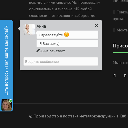
Металло
все, что с ними связано. Мы производим
оригинальные и типовые МК любой
Тонко
сложности – от лестниц и заборов до
прокат
несущих каркасов зданий и мостов.
Анна
Есть вопросы? Напишите, мы онлайн
Монта
Россия, Санкт-Петербург, 2
Здравствуйте
Муринский проспект дом 38
Я Вас вижу)
Присо
8 (812) 603-49-30
Анна
печатает...
info@metallokonstrukciispb.ru
Мы в со
© Производство и поставка металлоконструкций в Спб 