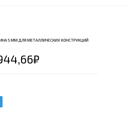
ЕЮЩИЙ С21
АЛЛИЧЕСКОЙ ЛЕСТНИЦЫ
ЕЮЩИЙ НС35
ЛАМНЫХ КОНСТРУКЦИЙ
ЕЮЩИЙ НС44
ЕЮЩИЙ С44
ИНА 5 ММ ДЛЯ МЕТАЛЛИЧЕСКИХ КОНСТРУКЦИЙ
ЕЮЩИЙ НС57
ЕЮЩИЙ Н60
944,66
₽
ЕЮЩИЙ Н75
СНЫХ АНГАРОВ
ЕЮЩИЙ Н114
СНЫХ АНГАРОВ