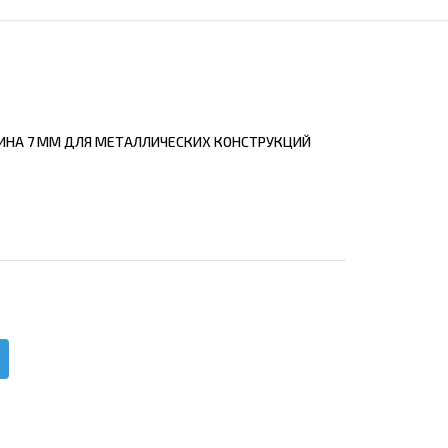
ЕЮЩИЙ С21
АЛЛИЧЕСКОЙ ЛЕСТНИЦЫ
ЕЮЩИЙ НС35
ЛАМНЫХ КОНСТРУКЦИЙ
ЕЮЩИЙ НС44
ЕЮЩИЙ С44
ИНА 7 ММ ДЛЯ МЕТАЛЛИЧЕСКИХ КОНСТРУКЦИЙ
ЕЮЩИЙ НС57
ЕЮЩИЙ Н60
ЕЮЩИЙ Н75
СНЫХ АНГАРОВ
ЕЮЩИЙ Н114
СНЫХ АНГАРОВ