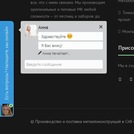
Металло
все, что с ними связано. Мы производим
оригинальные и типовые МК любой
Тонко
сложности – от лестниц и заборов до
прокат
несущих каркасов зданий и мостов.
Анна
Есть вопросы? Напишите, мы онлайн
Монта
Россия, Санкт-Петербург, 2
Здравствуйте
Муринский проспект дом 38
Я Вас вижу)
Присо
8 (812) 603-49-30
Анна
печатает...
info@metallokonstrukciispb.ru
Мы в со
© Производство и поставка металлоконструкций в Спб 