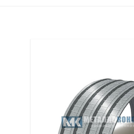
ПРОЖЕКТОРНЫЕ МАЧТЫ
ПРОГОНЫ
МЕТАЛЛИЧЕСКИЕ ОГРАЖДЕНИЯ
ЗАКЛАДНЫЕ ДЕТАЛИ
СВАИ СТАЛЬНЫЕ ВИНТОВЫЕ
ПРОИЗВОДСТВО МЕТАЛЛ
КОНТЕЙНЕР СБОРНО – РАЗБОРНЫЙ
БЫТ
ИЗГОТОВЛЕНИЕ СВАРНЫХ
ЗАКЛАДНЫЕ ИЗДЕЛИЯ
ОПОРЫ ТРУБОПРОВОДОВ
ДЫМОВЫЕ ТРУБЫ
ДЫМ
РЕЗЬБОВЫЕ ШПИЛЬКИ
САМ
ДЫМ
САМ
ДЫМ
САМ
ДЫМ
САМ
ДЫМ
САМ